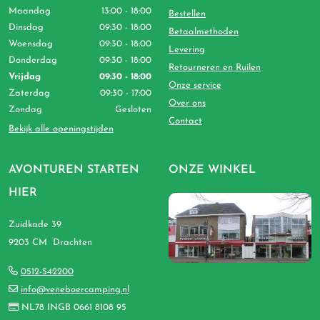
Maandag
13:00 - 18:00
Bestellen
Dinsdag
09:30 - 18:00
Betaalmethoden
Woensdag
09:30 - 18:00
Levering
Donderdag
09:30 - 18:00
Retourneren en Ruilen
Vrijdag
09:30 - 18:00
Onze service
Zaterdag
09:30 - 17:00
Over ons
Zondag
Gesloten
Contact
Bekijk alle openingstijden
AVONTUREN STARTEN
ONZE WINKEL
HIER
Zuidkade 39
9203 CM Drachten
0512-542200
info@veneboercamping.nl
NL78 INGB 0661 8108 95