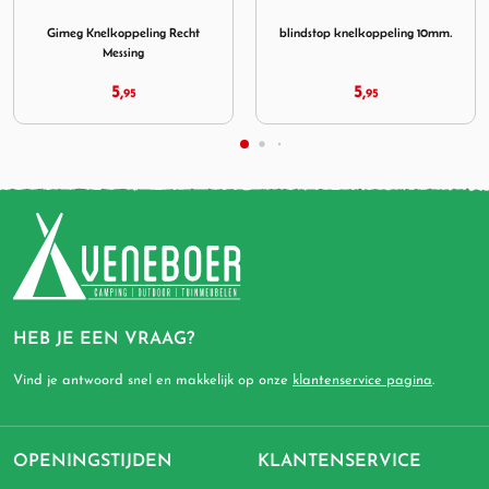
koppeling Recht Messing
Afbeelding blindstop knelkoppeling 10mm.
Afbeelding Gimeg Trum
blindstop knelkoppeling 10mm.
Gimeg Truma verdeelkraan VK
M
5,
32,
95
95
HEB JE EEN VRAAG?
Vind je antwoord snel en makkelijk op onze
klantenservice pagina
.
OPENINGSTIJDEN
KLANTENSERVICE