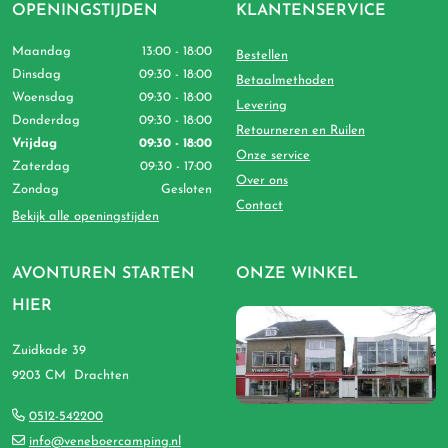
OPENINGSTIJDEN
KLANTENSERVICE
Maandag
13:00 - 18:00
Bestellen
Dinsdag
09:30 - 18:00
Betaalmethoden
Woensdag
09:30 - 18:00
Levering
Donderdag
09:30 - 18:00
Retourneren en Ruilen
Vrijdag
09:30 - 18:00
Onze service
Zaterdag
09:30 - 17:00
Over ons
Zondag
Gesloten
Contact
Bekijk alle openingstijden
AVONTUREN STARTEN
ONZE WINKEL
HIER
Zuidkade 39
9203 CM Drachten
0512-542200
info@veneboercamping.nl