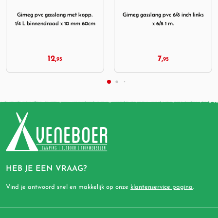
laasbeveiliging en manometer
ling 10mm.
Afbeelding Gimeg pvc gasslang met kopp. 1/4 L binnendraad 
Afbeelding Gimeg gasslang pvc 6
A
Gimeg pvc gasslang met kopp.
Gimeg gasslang pvc 6/8 inch links
1/4 L binnendraad x 10 mm 60cm
x 6/8 1 m.
12,
7,
95
95
HEB JE EEN VRAAG?
Vind je antwoord snel en makkelijk op onze
klantenservice pagina
.