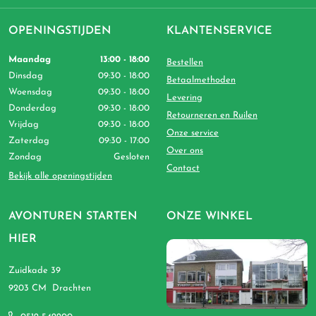
OPENINGSTIJDEN
KLANTENSERVICE
Maandag
13:00 - 18:00
Bestellen
Dinsdag
09:30 - 18:00
Betaalmethoden
Woensdag
09:30 - 18:00
Levering
Donderdag
09:30 - 18:00
Retourneren en Ruilen
Vrijdag
09:30 - 18:00
Onze service
Zaterdag
09:30 - 17:00
Over ons
Zondag
Gesloten
Contact
Bekijk alle openingstijden
AVONTUREN STARTEN
ONZE WINKEL
HIER
Zuidkade 39
9203 CM Drachten