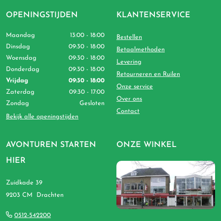
OPENINGSTIJDEN
KLANTENSERVICE
Maandag
13:00 - 18:00
Bestellen
Dinsdag
09:30 - 18:00
Betaalmethoden
Woensdag
09:30 - 18:00
Levering
Donderdag
09:30 - 18:00
Retourneren en Ruilen
Vrijdag
09:30 - 18:00
Onze service
Zaterdag
09:30 - 17:00
Over ons
Zondag
Gesloten
Contact
Bekijk alle openingstijden
AVONTUREN STARTEN
ONZE WINKEL
HIER
Zuidkade 39
9203 CM Drachten
0512-542200