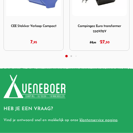
met slotje
 CEE Stekker Verloop Compact
Afbeelding Campingaz Euro transformer 
Afbeelding 
 Verloop Compact
Campingaz Euro transformer
3-Weg
230V/12V
7,
27,
2
95
32,
50
95
HEB JE EEN VRAAG?
Vind je antwoord snel en makkelijk op onze
klantenservice pagina
.