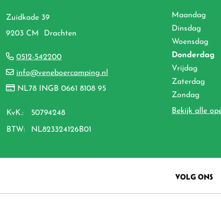
Maandag
Zuidkade 39
Dinsdag
9203 CM Drachten
Woensdag
Donderdag
0512-542200
Vrijdag
info@veneboercamping.nl
Zaterdag
NL78 INGB 0661 8108 95
Zondag
Bekijk alle op
KvK.:
50794248
BTW:
NL823324126B01
VOLG ONS