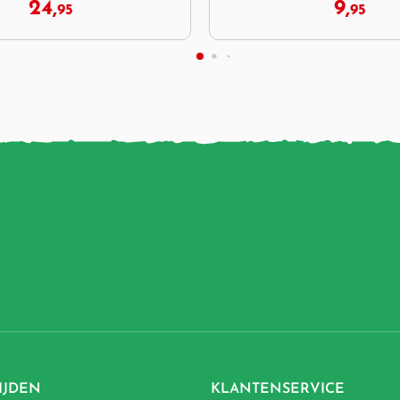
9,
18,
95
95
IJDEN
KLANTENSERVICE