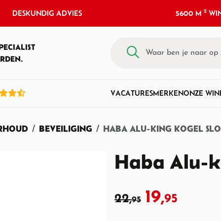
2
DESKUNDIG ADVIES
5600 M
WIN
PECIALIST
RDEN.
VACATURES
MERKEN
ONZE WIN
ERHOUD
BEVEILIGING
HABA ALU-KING KOGEL SLO
Haba Alu-ki
19,
22,
95
95