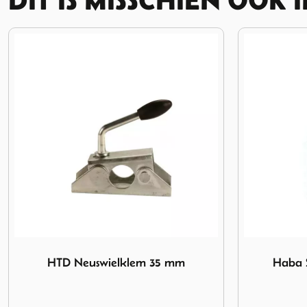
Afbeelding Haba Simsafe Koppelingsslot
Afbeelding 
Haba Simsafe Koppelingsslot
DWS Disse