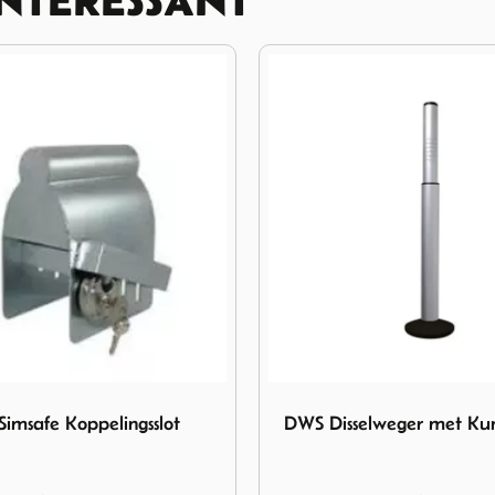
DWS Disselweger met Kunststof voet
Afbeelding A F Schuimbrand
lweger met Kunststof voet
A F Schuimbrandblusse