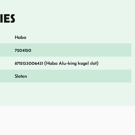
IES
Haba
7204150
8715133006431 (Haba Alu-king kogel slot)
Sloten