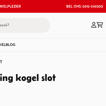
KELPLEZIER
BEL ONS: 0512-542200
KEL
BLOG
T
ng kogel slot