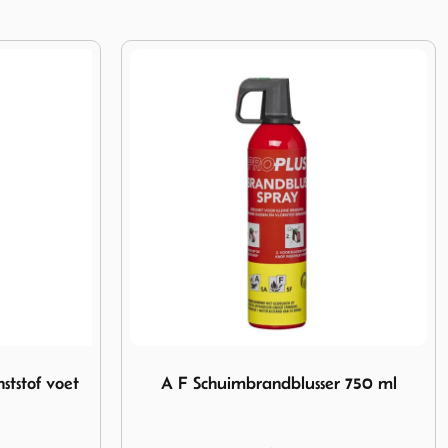
blusser 750 ml
Afbeelding Poederblusser 1kg ABC
r 750 ml
Poederblusser 1kg ABC