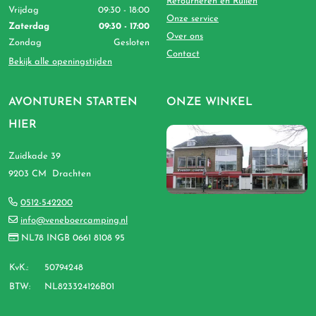
Retourneren en Ruilen
Vrijdag
09:30 - 18:00
Onze service
Zaterdag
09:30 - 17:00
Over ons
Zondag
Gesloten
Contact
Bekijk alle openingstijden
AVONTUREN STARTEN
ONZE WINKEL
HIER
Zuidkade 39
9203 CM Drachten
0512-542200
info@veneboercamping.nl
NL78 INGB 0661 8108 95
KvK.:
50794248
BTW:
NL823324126B01