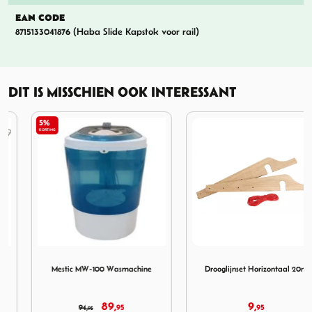
EAN CODE
8715133041876 (Haba Slide Kapstok voor rail)
DIT IS MISSCHIEN OOK INTERESSANT
5%
KORTING
rek Aluminium 18m
Afbeelding Mestic MW-100 Wasmachine
Afbeelding Drooglijnset Hor
Mestic MW-100 Wasmachine
Drooglijnset Horizontaal 20m
89,
9,
94,
95
95
95