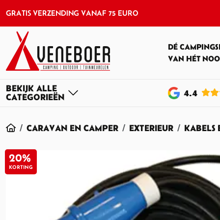
GRATIS VERZENDING VANAF 75 EURO
DÉ CAMPINGS
VAN HÉT NOO
4
.4
HOME
CARAVAN EN CAMPER
EXTERIEUR
KABELS 
20%
KORTING