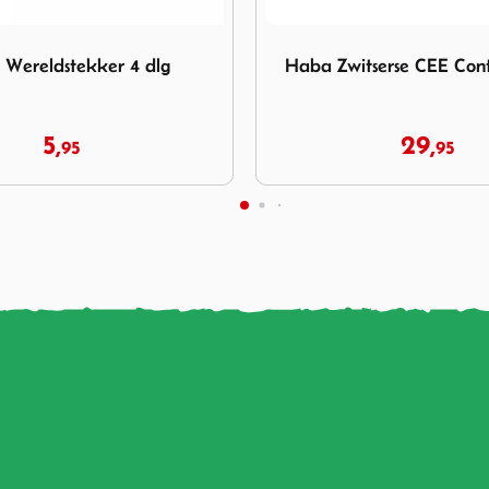
Haba Zwitserse CEE Contrastekker
Afbeelding verloopsnoer Fra
serse CEE Contrastekker
verloopsnoer Frank
29,
5,
95
7,
95
95