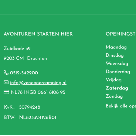
AVONTUREN STARTEN HIER
OPENINGST
Maandag
Zuidkade 39
Dinsdag
9203 CM Drachten
Woensdag
Donderdag
0512-542200
Vrijdag
info@veneboercamping.nl
Zaterdag
NL78 INGB 0661 8108 95
Zondag
Bekijk alle op
KvK.:
50794248
BTW:
NL823324126B01