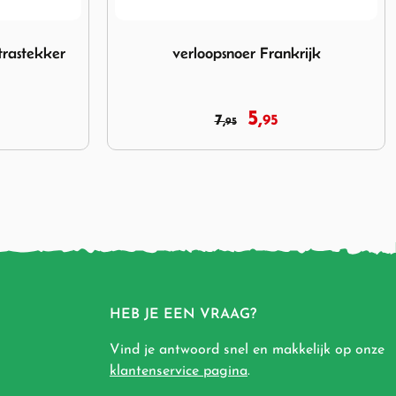
nkrijk
Afbeelding Campingaz Euro transformer 2
rijk
Campingaz Euro transformer
230V/12V
27,
32,
50
95
HEB JE EEN VRAAG?
Vind je antwoord snel en makkelijk op onze
klantenservice pagina
.