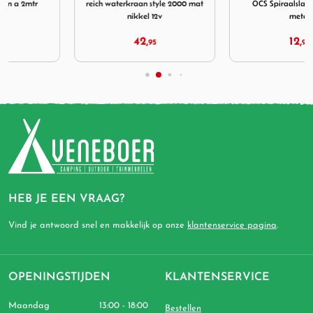
reich waterkraan style 2000 mat
OCS Spiraalslang 40 mm 2
nikkel 12v
meter
42,
12,
95
95
HEB JE EEN VRAAG?
Vind je antwoord snel en makkelijk op onze
klantenservice pagina
.
OPENINGSTIJDEN
KLANTENSERVICE
Maandag
13:00 - 18:00
Bestellen