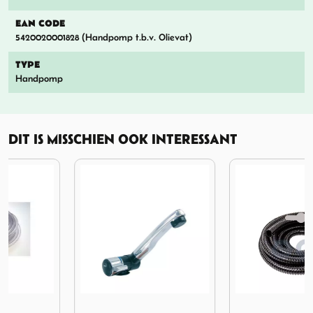
EAN CODE
5420020001828 (Handpomp t.b.v. Olievat)
TYPE
Handpomp
DIT IS MISSCHIEN OOK INTERESSANT
2mm a 2mtr
Afbeelding reich waterkraan style 2000 mat nikkel 12v
Afbeelding OCS Spiraalsla