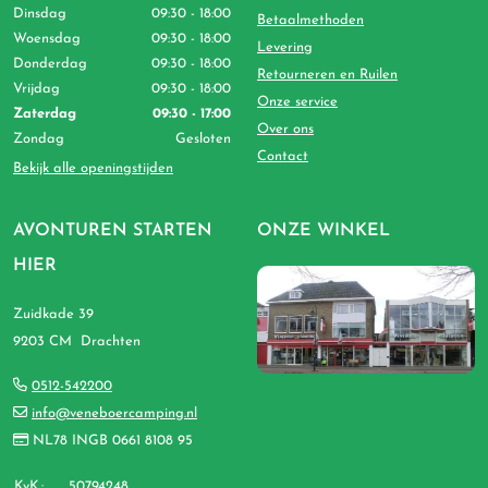
Dinsdag
09:30 - 18:00
Betaalmethoden
Woensdag
09:30 - 18:00
Levering
Donderdag
09:30 - 18:00
Retourneren en Ruilen
Vrijdag
09:30 - 18:00
Onze service
Zaterdag
09:30 - 17:00
Over ons
Zondag
Gesloten
Contact
Bekijk alle openingstijden
AVONTUREN STARTEN
ONZE WINKEL
HIER
Zuidkade 39
9203 CM Drachten
0512-542200
info@veneboercamping.nl
NL78 INGB 0661 8108 95
KvK.:
50794248