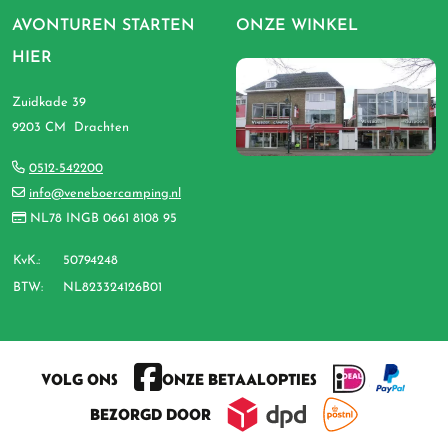
AVONTUREN STARTEN
ONZE WINKEL
HIER
Zuidkade 39
9203 CM Drachten
0512-542200
info@veneboercamping.nl
NL78 INGB 0661 8108 95
KvK.:
50794248
BTW:
NL823324126B01
VOLG ONS
ONZE BETAALOPTIES
BEZORGD DOOR