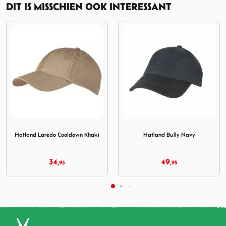
DIT IS MISSCHIEN OOK INTERESSANT
do Cooldown Khaki
Afbeelding Hatland Bully Navy
Afbeelding Hatland Zonne
Hatland Bully Navy
Hatland Zonneklep Neptune
Olive
49,
29,
95
95