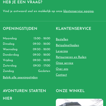
HEB JE EEN VRAAG?
Vind je antwoord snel en makkelijk op onze
klantenservice pagina
.
OPENINGSTIJDEN
KLANTENSERVICE
Maandag
13:00 - 18:00
Bestellen
Dinsdag
09:30 - 18:00
Betaalmethoden
Woensdag
09:30 - 18:00
Levering
Donderdag
09:30 - 18:00
Retourneren en Ruilen
Vrijdag
09:30 - 18:00
Onze service
Zaterdag
09:30 - 17:00
Over ons
Zondag
Gesloten
Contact
Bekijk alle openingstijden
AVONTUREN STARTEN
ONZE WINKEL
HIER