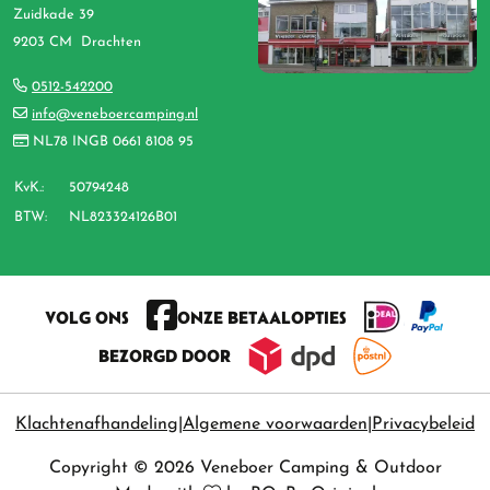
Zuidkade 39
9203 CM Drachten
0512-542200
info@veneboercamping.nl
NL78 INGB 0661 8108 95
KvK.:
50794248
BTW:
NL823324126B01
VOLG ONS
ONZE BETAALOPTIES
BEZORGD DOOR
Klachtenafhandeling
Algemene voorwaarden
Privacybeleid
Copyright © 2026 Veneboer Camping & Outdoor