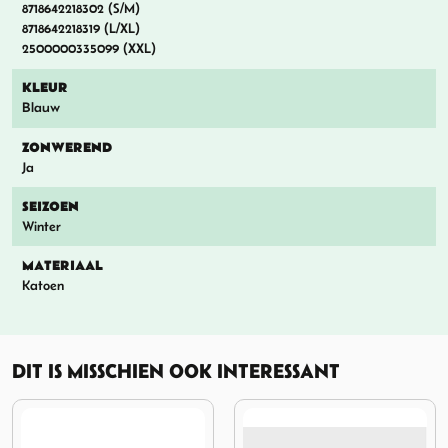
8718642218302 (S/M)
8718642218319 (L/XL)
2500000335099 (XXL)
KLEUR
Blauw
ZONWEREND
Ja
SEIZOEN
Winter
MATERIAAL
Katoen
DIT IS MISSCHIEN OOK INTERESSANT