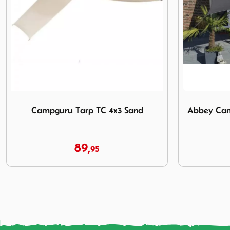
Afbeelding Abbey Camp Schaduwdoek Valetta-340 Grijs
Afbeelding C
Abbey Camp Schaduwdoek Valetta-
Campguru 
340 Grijs
39,
95