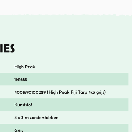
IES
High Peak
1141685
4001690100229 (High Peak Fiji Tarp 4x3 grijs)
Kunststof
4 x 3 m zonderstokken
Grijs