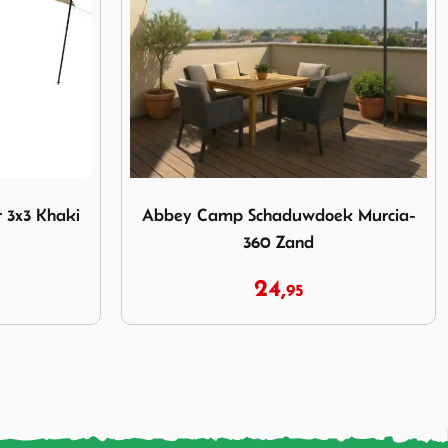
haduwdoek Murcia-360 Zand
Afbeelding Campguru Tarp TC Wing 4x4.4 
k Murcia-
Campguru Tarp TC Wing 4x4.4 Sand
129,
95