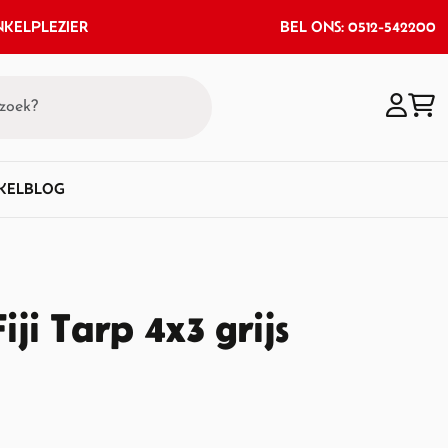
KELPLEZIER
BEL ONS: 0512-542200
KEL
BLOG
ji Tarp 4x3 grijs