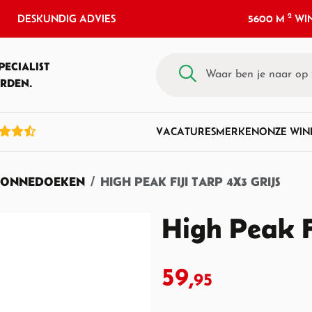
2
DESKUNDIG ADVIES
5600 M
WIN
PECIALIST
RDEN.
VACATURES
MERKEN
ONZE WIN
ZONNEDOEKEN
HIGH PEAK FIJI TARP 4X3 GRIJS
High Peak Fi
59,
95