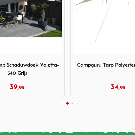
ampguru Tarp Polyester 3x3 Khaki
Afbeelding Abbey Camp Sc
Tarp Polyester 3x3 Khaki
Abbey Camp Schaduwdoe
360 Zand
34,
24,
95
95