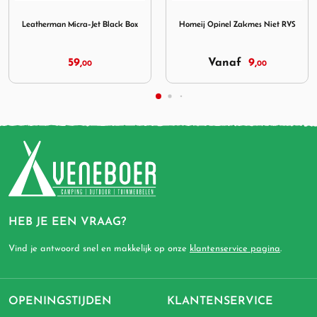
Micra-Jet Black Box
Afbeelding Homeij Opinel Zakmes Niet RVS
Afbeelding Homeij Opin
ox
Homeij Opinel Zakmes Niet RVS
Homeij Opinel Colorama No. 7
Violet
Vanaf
9,
15,
00
00
HEB JE EEN VRAAG?
Vind je antwoord snel en makkelijk op onze
klantenservice pagina
.
OPENINGSTIJDEN
KLANTENSERVICE