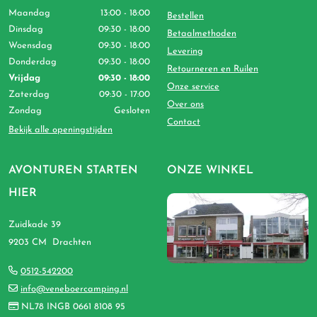
Maandag
13:00 - 18:00
Bestellen
Dinsdag
09:30 - 18:00
Betaalmethoden
Woensdag
09:30 - 18:00
Levering
Donderdag
09:30 - 18:00
Retourneren en Ruilen
Vrijdag
09:30 - 18:00
Onze service
Zaterdag
09:30 - 17:00
Over ons
Zondag
Gesloten
Contact
Bekijk alle openingstijden
AVONTUREN STARTEN
ONZE WINKEL
HIER
Zuidkade 39
9203 CM Drachten
0512-542200
info@veneboercamping.nl
NL78 INGB 0661 8108 95