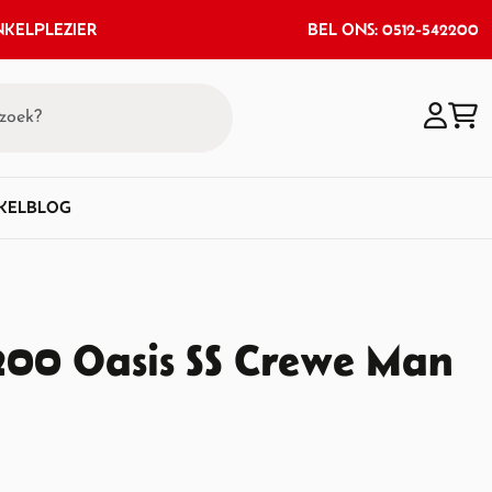
KELPLEZIER
BEL ONS: 0512-542200
KEL
BLOG
200 Oasis SS Crewe Man