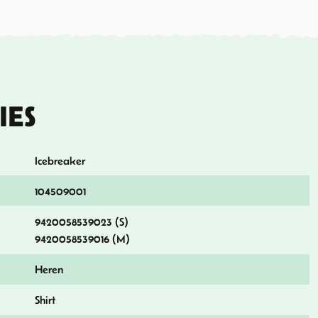
IES
Icebreaker
104509001
9420058539023 (S)
9420058539016 (M)
Heren
Shirt