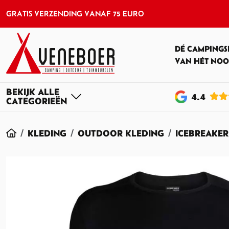
GRATIS VERZENDING VANAF 75 EURO
DÉ CAMPINGS
VAN HÉT NOO
4
.4
HOME
KLEDING
OUTDOOR KLEDING
ICEBREAKER