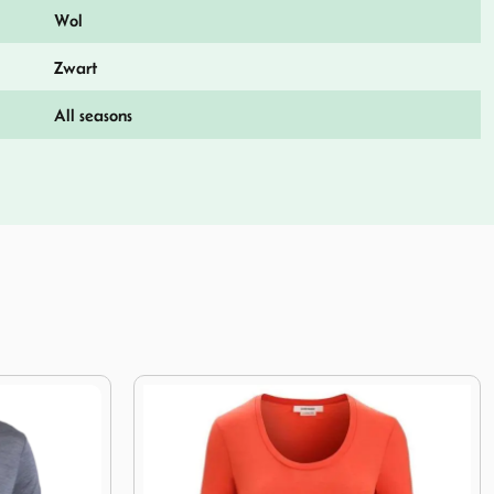
Wol
Zwart
All seasons