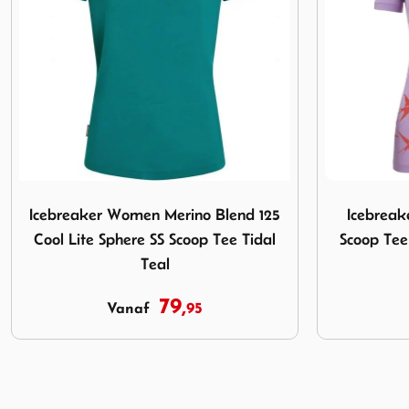
125 Cool Lite Sphere SS Scoop Tee Tidal Teal
Afbeelding Icebreaker Woman Tech Lite II SS Scoop Tee S
Afbeelding I
Icebreaker Woman Tech Lite II SS
Icebreaker
Scoop Tee Swarming Shapes Purple
Te
Gaze
59,
95
Vanaf