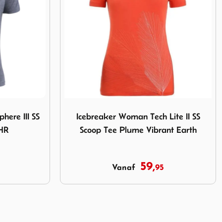
 Tech Lite II SS Scoop Tee Plume Vibrant Earth
Afbeelding Icebreaker 260 Tech Man Black
ite II SS
Icebreaker 260 Tech Man Black
nt Earth
94,
95