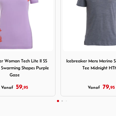
warming Shapes Purple Gaze
cebreaker Mens Merino Sphere III SS Tee Midnight HTHR
Afbeelding Icebreaker Woman
 Mens Merino Sphere III SS
Icebreaker Woman Tech L
e Midnight HTHR
Scoop Tee Plume Vibra
79,
59,
95
95
Vanaf
Vanaf