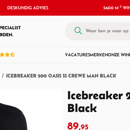
2
DESKUNDIG ADVIES
5600 M
WIN
PECIALIST
RDEN.
VACATURES
MERKEN
ONZE WIN
ICEBREAKER 200 OASIS SS CREWE MAN BLACK
Icebreaker 
Black
89,
95