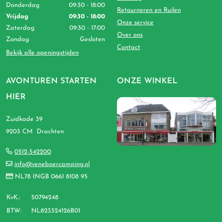
Donderdag
09:30 - 18:00
Retourneren en Ruilen
Vrijdag
09:30 - 18:00
Onze service
Zaterdag
09:30 - 17:00
Over ons
Zondag
Gesloten
Contact
Bekijk alle openingstijden
AVONTUREN STARTEN
ONZE WINKEL
HIER
Zuidkade 39
9203 CM Drachten
0512-542200
info@veneboercamping.nl
NL78 INGB 0661 8108 95
KvK.:
50794248
BTW:
NL823324126B01