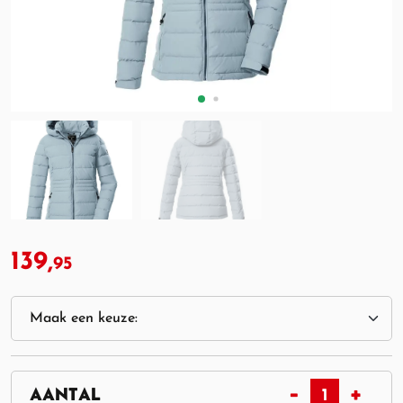
139,
95