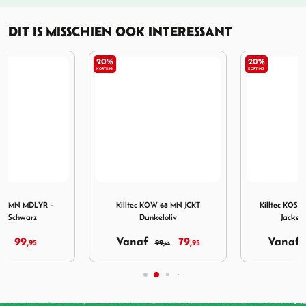
DIT IS MISSCHIEN OOK INTERESSANT
20%
20%
KORTING
KORTING
MN MDLYR - Midlayer Schwarz
Afbeelding Killtec KOW 68 MN JCKT Dunkeloliv
Afbeelding Killtec KOS 92
Killtec KOW 68 MN JCKT
Killtec KOS 92 WMN KNTFLC
Dunkeloliv
Jacket Rosenholz
Vanaf
79,
Vanaf
39,
99,
95
49,
95
95
95