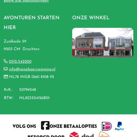
Bekijk alle openingstijden
AVONTUREN STARTEN
ONZE WINKEL
HIER
Zuidkade 39
9203 CM Drachten
0512-542200
info@veneboercamping.nl
NL78 INGB 0661 8108 95
KvK.:
50794248
BTW:
NL823324126B01
VOLG ONS
ONZE BETAALOPTIES
BEZORGD DOOR