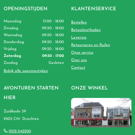
OPENINGSTIJDEN
KLANTENSERVICE
Maandag
13:00 - 18:00
Bestellen
Dinsdag
09:30 - 18:00
Betaalmethoden
Woensdag
09:30 - 18:00
Levering
Donderdag
09:30 - 18:00
Retourneren en Ruilen
Vrijdag
09:30 - 18:00
Onze service
Zaterdag
09:30 - 17:00
Over ons
Zondag
Gesloten
Contact
Bekijk alle openingstijden
AVONTUREN STARTEN
ONZE WINKEL
HIER
Zuidkade 39
9203 CM Drachten
0512-542200