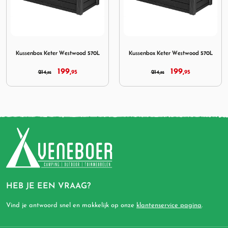
r Westwood 570L
Afbeelding Kussenbox Keter Westwood 570L
Afbeelding Kussenbox Kete
Kussenbox Keter Westwood 570L
Kussenbox Keter Westwood 570L
199,
199,
214,
95
214,
95
95
95
HEB JE EEN VRAAG?
Vind je antwoord snel en makkelijk op onze
klantenservice pagina
.