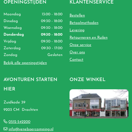
OPENINGSTIJDEN
KLANTENSERVICE
Maandag
13:00 - 18:00
Bestellen
Dinsdag
09:30 - 18:00
Betaalmethoden
Woensdag
09:30 - 18:00
Levering
Donderdag
09:30 - 18:00
Retourneren en Ruilen
Vrijdag
09:30 - 18:00
Onze service
Zaterdag
09:30 - 17:00
Over ons
Zondag
Gesloten
Contact
Bekijk alle openingstijden
AVONTUREN STARTEN
ONZE WINKEL
HIER
Zuidkade 39
9203 CM Drachten
0512-542200
info@veneboercamping.nl