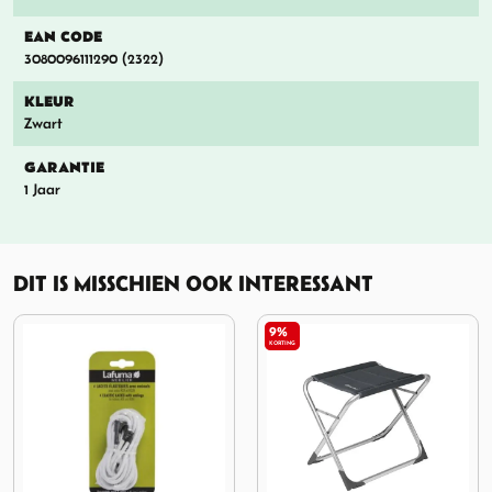
EAN CODE
3080096111290 (2322)
KLEUR
Zwart
GARANTIE
1 Jaar
DIT IS MISSCHIEN OOK INTERESSANT
9%
17%
KORTING
KORTING