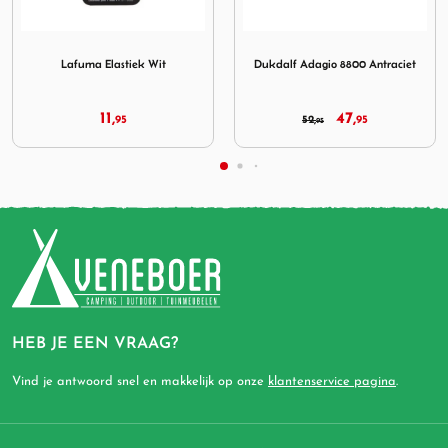
6 Grijs
Elastiek Wit
Afbeelding Dukdalf Adagio 8800 Antraciet
Afbeelding Dometic 
t
Dukdalf Adagio 8800 Antraciet
Dometic Footrest Milano 
47,
24,
52,
95
29,
95
95
95
HEB JE EEN VRAAG?
Vind je antwoord snel en makkelijk op onze
klantenservice pagina
.