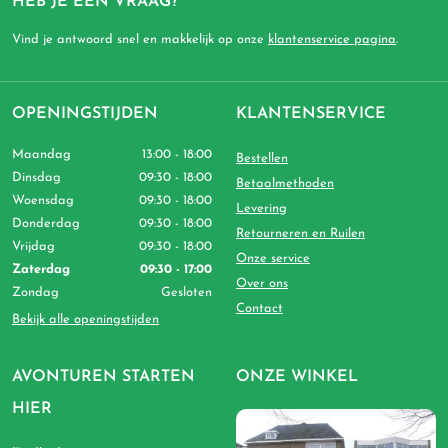
HEB JE EEN VRAAG?
Vind je antwoord snel en makkelijk op onze
klantenservice pagina
.
OPENINGSTIJDEN
KLANTENSERVICE
Maandag
13:00 - 18:00
Bestellen
Dinsdag
09:30 - 18:00
Betaalmethoden
Woensdag
09:30 - 18:00
Levering
Donderdag
09:30 - 18:00
Retourneren en Ruilen
Vrijdag
09:30 - 18:00
Onze service
Zaterdag
09:30 - 17:00
Over ons
Zondag
Gesloten
Contact
Bekijk alle openingstijden
AVONTUREN STARTEN
ONZE WINKEL
HIER