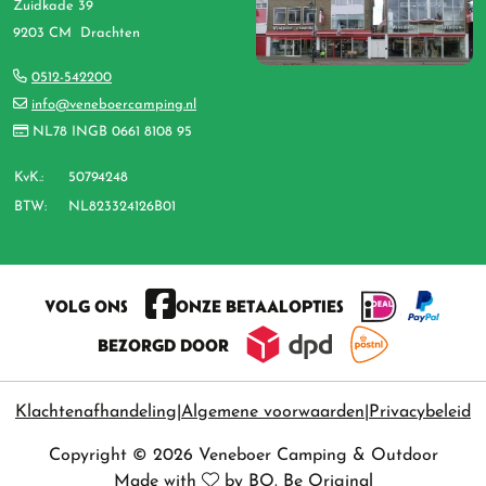
Zuidkade 39
9203 CM Drachten
0512-542200
info@veneboercamping.nl
NL78 INGB 0661 8108 95
KvK.:
50794248
BTW:
NL823324126B01
VOLG ONS
ONZE BETAALOPTIES
BEZORGD DOOR
Klachtenafhandeling
Algemene voorwaarden
Privacybeleid
Copyright © 2026 Veneboer Camping & Outdoor
Made with
by
BO. Be Original