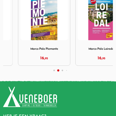
brië
Afbeelding Marco Polo Piemonte
Afbeelding Marco Polo Loir
Marco Polo Piemonte
Marco Polo Loiredal
16,
16,
95
95