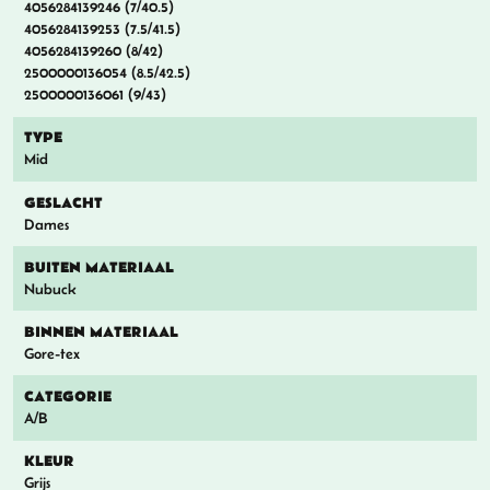
4056284139246 (7/40.5)
4056284139253 (7.5/41.5)
4056284139260 (8/42)
2500000136054 (8.5/42.5)
2500000136061 (9/43)
TYPE
Mid
GESLACHT
Dames
BUITEN MATERIAAL
Nubuck
BINNEN MATERIAAL
Gore-tex
CATEGORIE
A/B
KLEUR
Grijs