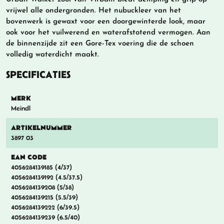
vrijwel alle ondergronden. Het nubuckleer van het
bovenwerk is gewaxt voor een doorgewinterde look, maar
ook voor het vuilwerend en waterafstotend vermogen. Aan
de binnenzijde zit een Gore-Tex voering die de schoen
volledig waterdicht maakt.
SPECIFICATIES
MERK
Meindl
ARTIKELNUMMER
3897 03
EAN CODE
4056284139185 (4/37)
4056284139192 (4.5/37.5)
4056284139208 (5/38)
4056284139215 (5.5/39)
4056284139222 (6/39.5)
4056284139239 (6.5/40)