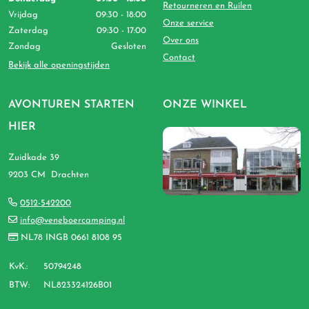
Retourneren en Ruilen
Vrijdag
09:30 - 18:00
Onze service
Zaterdag
09:30 - 17:00
Over ons
Zondag
Gesloten
Contact
Bekijk alle openingstijden
AVONTUREN STARTEN
ONZE WINKEL
HIER
Zuidkade 39
9203 CM Drachten
0512-542200
info@veneboercamping.nl
NL78 INGB 0661 8108 95
KvK.:
50794248
BTW:
NL823324126B01