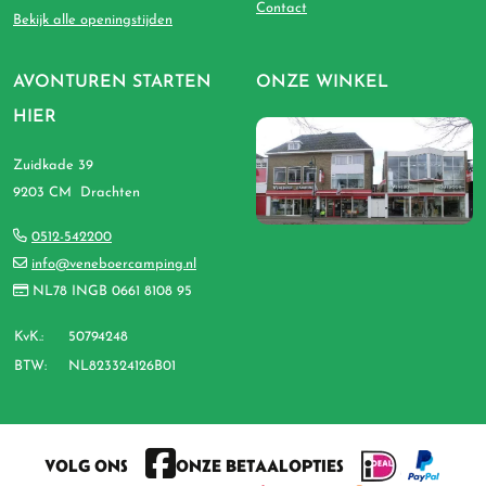
Contact
Bekijk alle openingstijden
AVONTUREN STARTEN
ONZE WINKEL
HIER
Zuidkade 39
9203 CM Drachten
0512-542200
info@veneboercamping.nl
NL78 INGB 0661 8108 95
KvK.:
50794248
BTW:
NL823324126B01
VOLG ONS
ONZE BETAALOPTIES