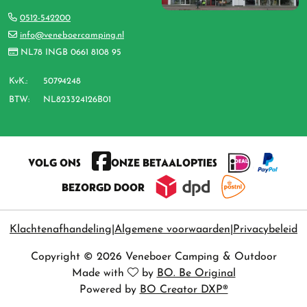
0512-542200
info@veneboercamping.nl
NL78 INGB 0661 8108 95
KvK.:
50794248
BTW:
NL823324126B01
VOLG ONS
ONZE BETAALOPTIES
BEZORGD DOOR
Klachtenafhandeling
Algemene voorwaarden
Privacybeleid
Copyright © 2026 Veneboer Camping & Outdoor
Made with
by
BO. Be Original
Powered by
BO Creator DXP®