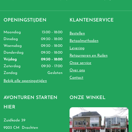
OPENINGSTIJDEN
KLANTENSERVICE
Maandag
13:00 - 18:00
Bestellen
Dinsdag
09:30 - 18:00
Betaalmethoden
Woensdag
09:30 - 18:00
Levering
Donderdag
09:30 - 18:00
Retourneren en Ruilen
Vrijdag
09:30 - 18:00
Onze service
Zaterdag
09:30 - 17:00
Over ons
Zondag
Gesloten
Contact
Bekijk alle openingstijden
AVONTUREN STARTEN
ONZE WINKEL
HIER
Zuidkade 39
9203 CM Drachten