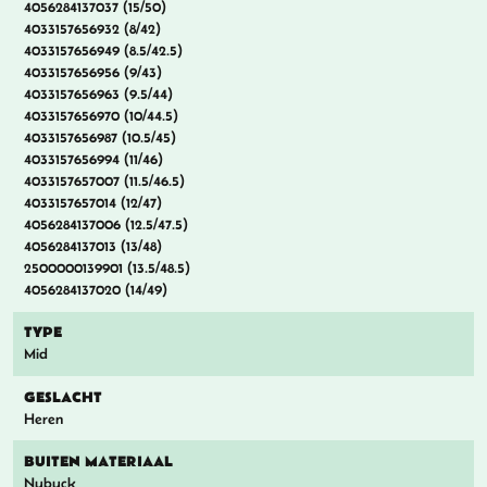
4056284137037 (15/50)
4033157656932 (8/42)
4033157656949 (8.5/42.5)
4033157656956 (9/43)
4033157656963 (9.5/44)
4033157656970 (10/44.5)
4033157656987 (10.5/45)
4033157656994 (11/46)
4033157657007 (11.5/46.5)
4033157657014 (12/47)
4056284137006 (12.5/47.5)
4056284137013 (13/48)
2500000139901 (13.5/48.5)
4056284137020 (14/49)
TYPE
Mid
GESLACHT
Heren
BUITEN MATERIAAL
Nubuck