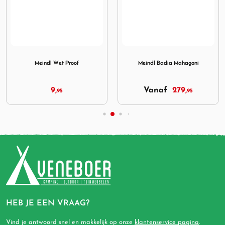
ner en Proofer
Afbeelding Meindl Wet Proof
Afbeelding Meindl Badia M
Meindl Wet Proof
Meindl Badia Mahagoni
9,
Vanaf
279,
95
95
HEB JE EEN VRAAG?
Vind je antwoord snel en makkelijk op onze
klantenservice pagina
.