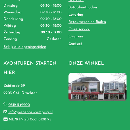
Bestellen
Dinsdag
09:30 - 18:00
Betaalmethoden
Woensdag
09:30 - 18:00
Levering
Donderdag
09:30 - 18:00
Retourneren en Ruilen
Vrijdag
09:30 - 18:00
Onze service
Zaterdag
09:30 - 17:00
Over ons
Zondag
Gesloten
Contact
Bekijk alle openingstijden
AVONTUREN STARTEN
ONZE WINKEL
HIER
Zuidkade 39
9203 CM Drachten
0512-542200
info@veneboercamping.nl
NL78 INGB 0661 8108 95