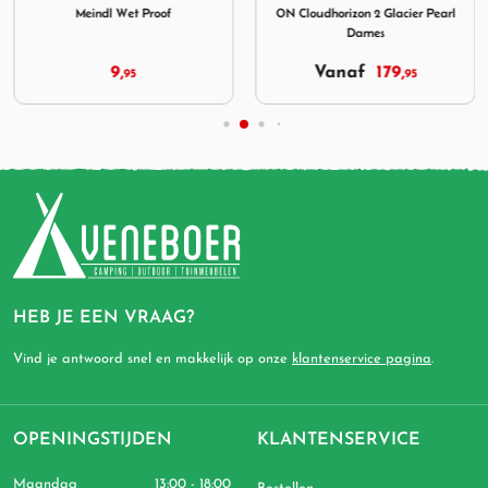
Meindl Wet Proof
ON Cloudhorizon 2 Glacier Pearl
Dames
9,
Vanaf
179,
95
95
HEB JE EEN VRAAG?
Vind je antwoord snel en makkelijk op onze
klantenservice pagina
.
OPENINGSTIJDEN
KLANTENSERVICE
Maandag
13:00 - 18:00