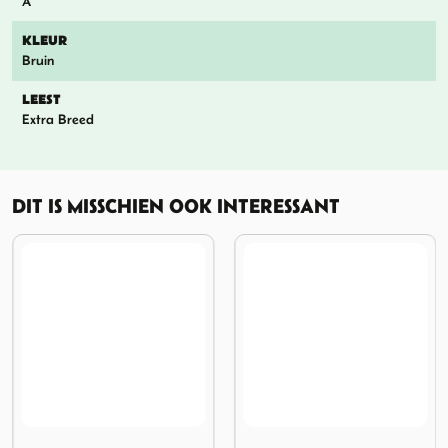
A
KLEUR
Bruin
LEEST
Extra Breed
DIT IS MISSCHIEN OOK INTERESSANT
ner en Proofer
Afbeelding Meindl Wet Proof
Afbeelding ON Cloudhorizon