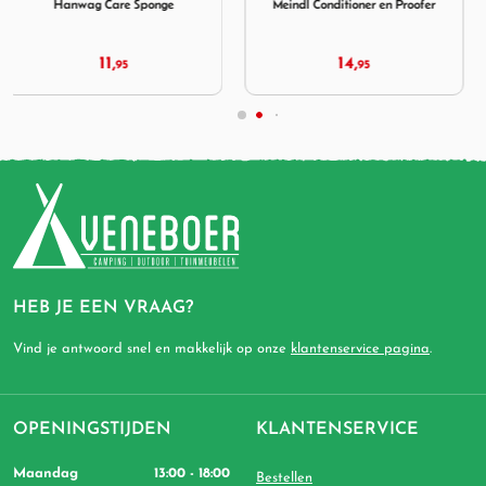
Meindl Conditioner en Proofer
Meindl Sil-Proof
14,
21,
95
95
HEB JE EEN VRAAG?
Vind je antwoord snel en makkelijk op onze
klantenservice pagina
.
OPENINGSTIJDEN
KLANTENSERVICE
Maandag
13:00 - 18:00
Bestellen