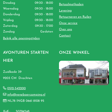
Dinsdag
09:30 - 18:00
Betaalmethoden
Woensdag
09:30 - 18:00
Levering
Donderdag
09:30 - 18:00
Retourneren en Ruilen
Vrijdag
09:30 - 18:00
Onze service
Zaterdag
09:30 - 17:00
Over ons
Zondag
Gesloten
Contact
Bekijk alle openingstijden
AVONTUREN STARTEN
ONZE WINKEL
HIER
Zuidkade 39
9203 CM Drachten
0512-542200
info@veneboercamping.nl
NL78 INGB 0661 8108 95
KvK.:
50794248