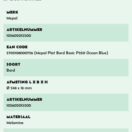
MERK
Mepal
ARTIKELNUMMER
102602013200
EAN CODE
5702108000726 (Mepal Plat Bord Basic P250 Ocean Blue)
SOORT
Bord
AFMETING L X B X H
Ø 248 x 18 mm
ARTIKELNUMMER
102602013200
MATERIAAL
Melamine