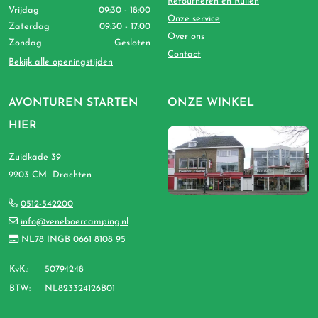
Retourneren en Ruilen
Vrijdag
09:30 - 18:00
Onze service
Zaterdag
09:30 - 17:00
Over ons
Zondag
Gesloten
Contact
Bekijk alle openingstijden
AVONTUREN STARTEN
ONZE WINKEL
HIER
Zuidkade 39
9203 CM Drachten
0512-542200
info@veneboercamping.nl
NL78 INGB 0661 8108 95
KvK.:
50794248
BTW:
NL823324126B01