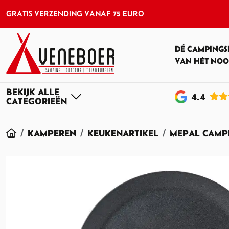
GRATIS VERZENDING VANAF 75 EURO
DÉ CAMPINGS
VAN HÉT NOO
4
.4
HOME
KAMPEREN
KEUKENARTIKEL
MEPAL CAMPI