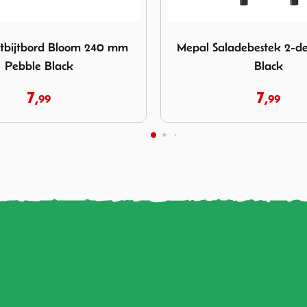
epal Saladebestek 2-delig Pebble Black
Afbeelding Mepal Bewaardo
adebestek 2-delig Pebble
Mepal Bewaardoos Lumi
Black
Nordic Sage
7,
10,
99
99