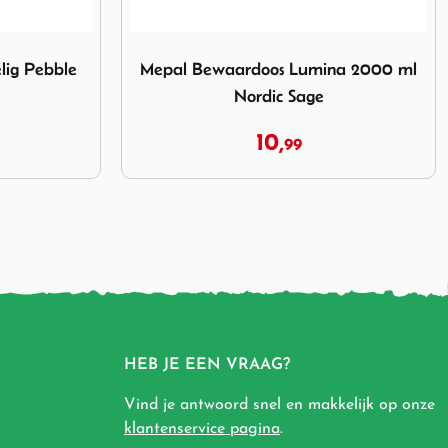
os Lumina 2000 ml Nordic Sage
Afbeelding Mepal Glas Witte Wijn 200 ml 2 
na 2000 ml
Mepal Glas Witte Wijn 200 ml 2 st.
6,
99
HEB JE EEN VRAAG?
Vind je antwoord snel en makkelijk op onze
klantenservice pagina
.