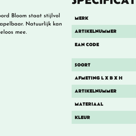
ord Bloom staat stijlvol
MERK
tapelbaar. Natuurlijk kan
ARTIKELNUMMER
teloos mee.
EAN CODE
SOORT
AFMETING L X B X H
ARTIKELNUMMER
MATERIAAL
KLEUR