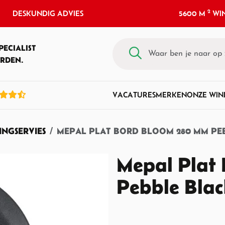
2
DESKUNDIG ADVIES
5600 M
WIN
PECIALIST
RDEN.
VACATURES
MERKEN
ONZE WIN
NGSERVIES
MEPAL PLAT BORD BLOOM 280 MM PE
Mepal Plat
Pebble Bla