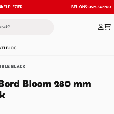
KELPLEZIER
BEL ONS: 0512-542200
KEL
BLOG
BBLE BLACK
 Bord Bloom 280 mm
ck