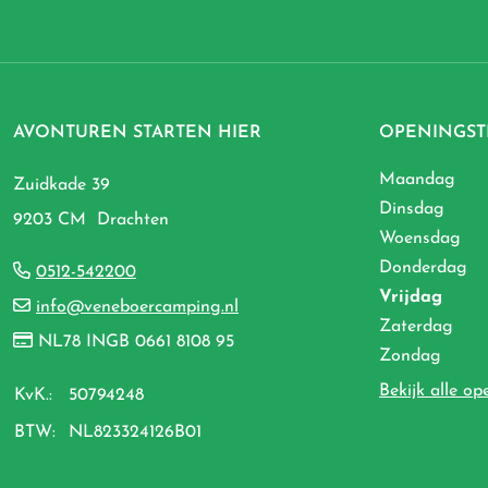
AVONTUREN STARTEN HIER
OPENINGST
Maandag
Zuidkade 39
Dinsdag
9203 CM Drachten
Woensdag
Donderdag
0512-542200
Vrijdag
info@veneboercamping.nl
Zaterdag
NL78 INGB 0661 8108 95
Zondag
Bekijk alle op
KvK.:
50794248
BTW:
NL823324126B01