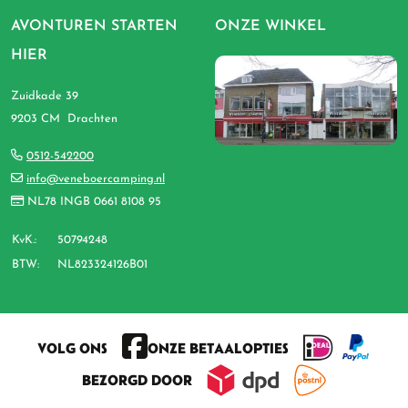
AVONTUREN STARTEN
ONZE WINKEL
HIER
Zuidkade 39
9203 CM Drachten
0512-542200
info@veneboercamping.nl
NL78 INGB 0661 8108 95
KvK.:
50794248
BTW:
NL823324126B01
VOLG ONS
ONZE BETAALOPTIES
BEZORGD DOOR