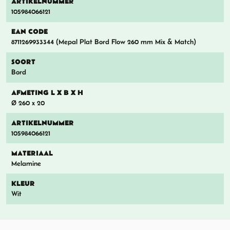
ARTIKELNUMMER
105984066121
EAN CODE
8711269933344 (Mepal Plat Bord Flow 260 mm Mix & Match)
SOORT
Bord
AFMETING L X B X H
Ø 260 x 20
ARTIKELNUMMER
105984066121
MATERIAAL
Melamine
KLEUR
Wit