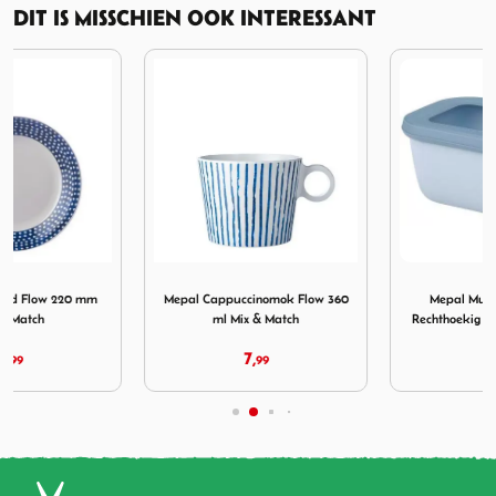
DIT IS MISSCHIEN OOK INTERESSANT
rd Flow 220 mm Mix & Match
Afbeelding Mepal Cappuccinomok Flow 360 ml Mix & Mat
Afbeelding Mepal Multi Bowl
Mepal Cappuccinomok Flow 360
Mepal Multi Bowl Cirqula
ml Mix & Match
Rechthoekig 750 ml Nordic Blue
7,
8,
99
99