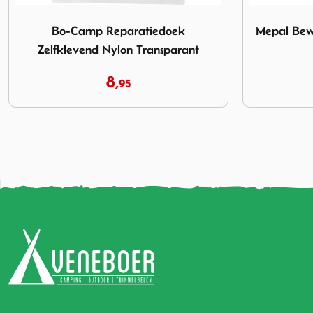
vend Nylon Transparant
Afbeelding Mepal Bewaardoos Lumina 2000 ml Wit
Afbeelding M
Mepal Bewaardoos Lumina 2000 ml
Mepal Bek
Wit
10,
99