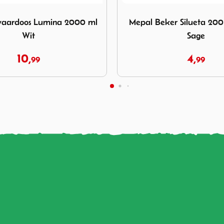
epal Beker Silueta 200 ml Nordic Sage
Afbeelding Mepal Beker Blo
er Silueta 200 ml Nordic
Mepal Beker Bloom 300 
Sage
White
4,
6,
99
99