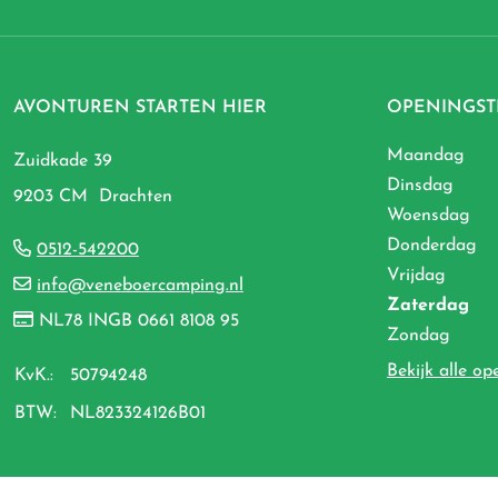
AVONTUREN STARTEN HIER
OPENINGST
Maandag
Zuidkade 39
Dinsdag
9203 CM Drachten
Woensdag
Donderdag
0512-542200
Vrijdag
info@veneboercamping.nl
Zaterdag
NL78 INGB 0661 8108 95
Zondag
Bekijk alle op
KvK.:
50794248
BTW:
NL823324126B01