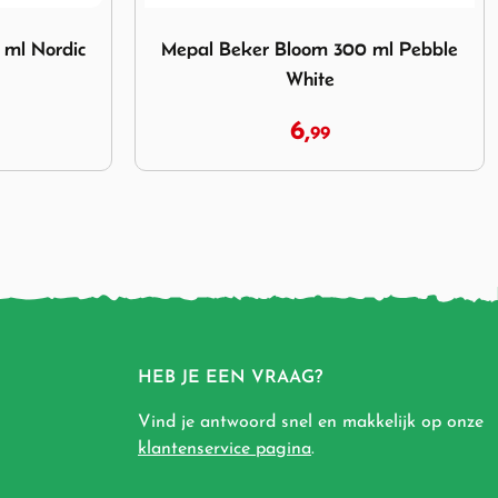
om 300 ml Pebble White
Afbeelding Mepal Multi Bowl Cirqula 350 ml
ml Pebble
Mepal Multi Bowl Cirqula 350 ml
Nordic Blue
6,
99
HEB JE EEN VRAAG?
Vind je antwoord snel en makkelijk op onze
klantenservice pagina
.