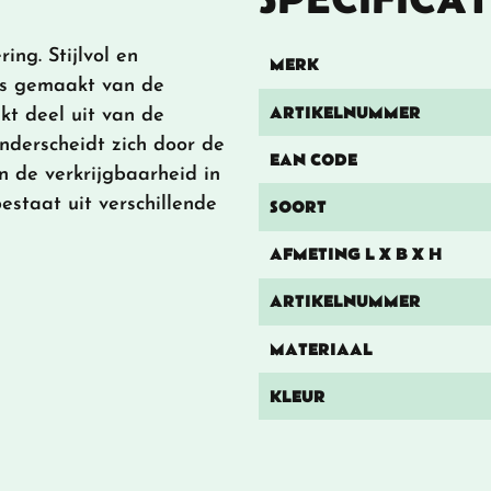
ing. Stijlvol en
MERK
 is gemaakt van de
ARTIKELNUMMER
kt deel uit van de
onderscheidt zich door de
EAN CODE
n de verkrijgbaarheid in
estaat uit verschillende
SOORT
AFMETING L X B X H
ARTIKELNUMMER
MATERIAAL
KLEUR