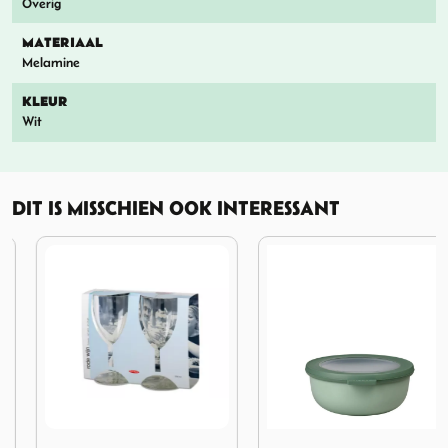
Overig
MATERIAAL
Melamine
KLEUR
Wit
DIT IS MISSCHIEN OOK INTERESSANT
l Nordic Black
os Lumina 750 ml Nordic Sage
Afbeelding Mepal Set Wijnglas 300 ml 2 stuks
Afbeelding Mepal Multi Bow