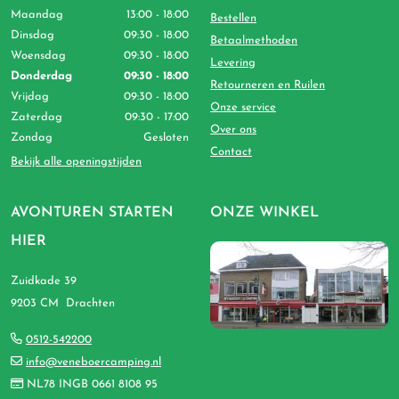
Maandag
13:00 - 18:00
Bestellen
Dinsdag
09:30 - 18:00
Betaalmethoden
Woensdag
09:30 - 18:00
Levering
Donderdag
09:30 - 18:00
Retourneren en Ruilen
Vrijdag
09:30 - 18:00
Onze service
Zaterdag
09:30 - 17:00
Over ons
Zondag
Gesloten
Contact
Bekijk alle openingstijden
AVONTUREN STARTEN
ONZE WINKEL
HIER
Zuidkade 39
9203 CM Drachten
0512-542200
info@veneboercamping.nl
NL78 INGB 0661 8108 95