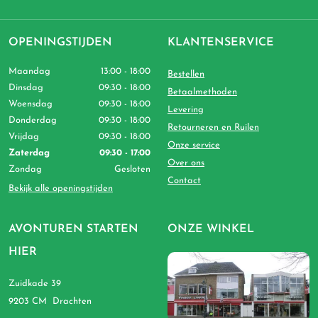
OPENINGSTIJDEN
KLANTENSERVICE
Maandag
13:00 - 18:00
Bestellen
Dinsdag
09:30 - 18:00
Betaalmethoden
Woensdag
09:30 - 18:00
Levering
Donderdag
09:30 - 18:00
Retourneren en Ruilen
Vrijdag
09:30 - 18:00
Onze service
Zaterdag
09:30 - 17:00
Over ons
Zondag
Gesloten
Contact
Bekijk alle openingstijden
AVONTUREN STARTEN
ONZE WINKEL
HIER
Zuidkade 39
9203 CM Drachten