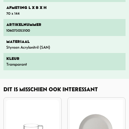
AFMETING L X B X H
70 x 144
ARTIKELNUMMER
106073053100
MATERIAAL
Styreen Acrylonitril (SAN)
KLEUR
Transparant
DIT IS MISSCHIEN OOK INTERESSANT