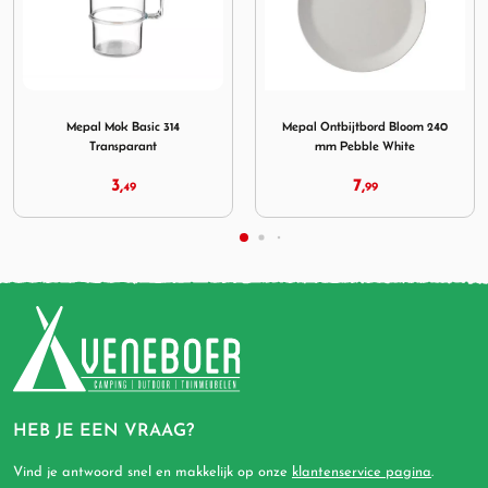
haal Bloom 3 L Pebble Yellow
Afbeelding Mepal Mok Basic 314 Transparant
Afbeelding Mepal Ontbijtb
Mepal Mok Basic 314
Mepal Ontbijtbord Bloom 240
Transparant
mm Pebble White
3,
7,
49
99
HEB JE EEN VRAAG?
Vind je antwoord snel en makkelijk op onze
klantenservice pagina
.