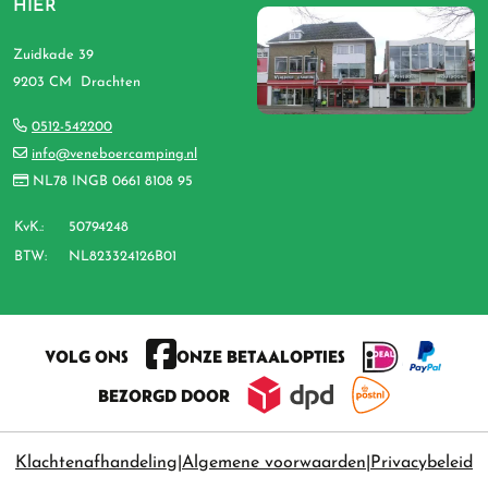
HIER
Zuidkade 39
9203 CM Drachten
0512-542200
info@veneboercamping.nl
NL78 INGB 0661 8108 95
KvK.:
50794248
BTW:
NL823324126B01
VOLG ONS
ONZE BETAALOPTIES
BEZORGD DOOR
Klachtenafhandeling
Algemene voorwaarden
Privacybeleid