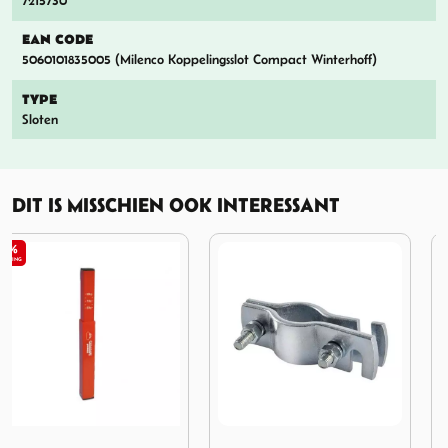
7215730
EAN CODE
5060101835005 (Milenco Koppelingsslot Compact Winterhoff)
TYPE
Sloten
DIT IS MISSCHIEN OOK INTERESSANT
er Carasafe
Afbeelding Hulpkoppeling met sleuf
Afbeelding Shell Veiligheids