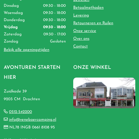
Dinsdag
09:30 - 18:00
Betaalmethoden
Woensdag
09:30 - 18:00
Levering
Donderdag
09:30 - 18:00
Retourneren en Ruilen
Vrijdag
09:30 - 18:00
Onze service
Zaterdag
09:30 - 17:00
Over ons
Zondag
Gesloten
Contact
Bekijk alle openingstijden
AVONTUREN STARTEN
ONZE WINKEL
HIER
Zuidkade 39
9203 CM Drachten
0512-542200
info@veneboercamping.nl
NL78 INGB 0661 8108 95