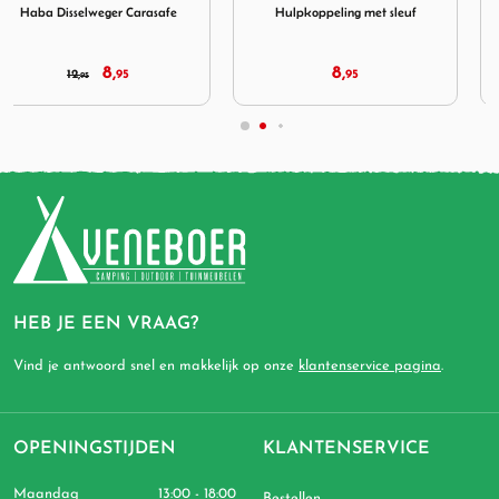
Hulpkoppeling met sleuf
Shell Veiligheidsvest Geel XL
8,
4,
95
95
HEB JE EEN VRAAG?
Vind je antwoord snel en makkelijk op onze
klantenservice pagina
.
OPENINGSTIJDEN
KLANTENSERVICE
Maandag
13:00 - 18:00
Bestellen