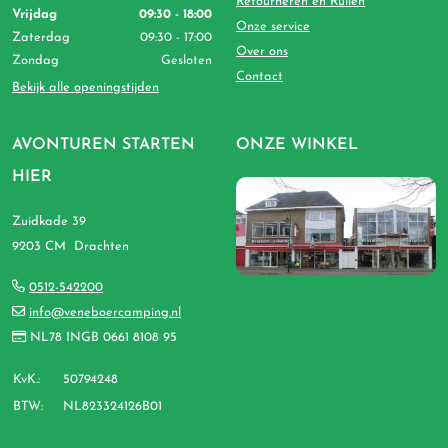
Retourneren en Ruilen
Vrijdag
09:30 - 18:00
Onze service
Zaterdag
09:30 - 17:00
Over ons
Zondag
Gesloten
Contact
Bekijk alle openingstijden
AVONTUREN STARTEN
ONZE WINKEL
HIER
Zuidkade 39
9203 CM Drachten
0512-542200
info@veneboercamping.nl
NL78 INGB 0661 8108 95
KvK.:
50794248
BTW:
NL823324126B01