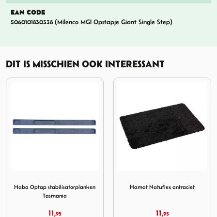
EAN CODE
5060101830338 (Milenco MGI Opstapje Giant Single Step)
DIT IS MISSCHIEN OOK INTERESSANT
pstap
tap stabilisatorplanken Tasmania
Afbeelding Hamat Natuflex antraciet
Afbeelding Haba Op
lanken
Hamat Natuflex antraciet
Haba Opstap London Alu 
11,
47,
95
95