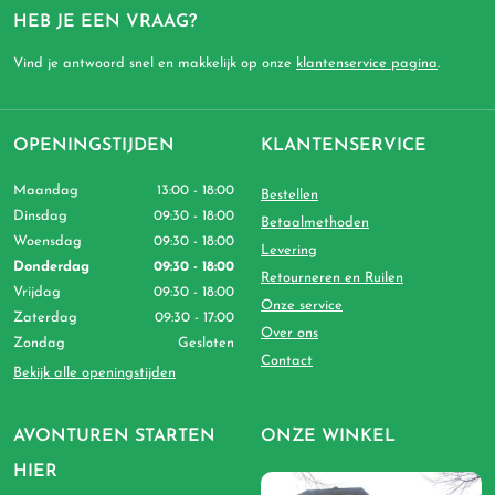
HEB JE EEN VRAAG?
Vind je antwoord snel en makkelijk op onze
klantenservice pagina
.
OPENINGSTIJDEN
KLANTENSERVICE
Maandag
13:00 - 18:00
Bestellen
Dinsdag
09:30 - 18:00
Betaalmethoden
Woensdag
09:30 - 18:00
Levering
Donderdag
09:30 - 18:00
Retourneren en Ruilen
Vrijdag
09:30 - 18:00
Onze service
Zaterdag
09:30 - 17:00
Over ons
Zondag
Gesloten
Contact
Bekijk alle openingstijden
AVONTUREN STARTEN
ONZE WINKEL
HIER