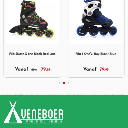
ck
Afbeelding Fila Skate X one Black Red Line
Afbeelding Fila J-One'21 Boy
Fila Skate X one Black Red Line
Fila J-One'21 Boy Black Blue
Vanaf
79,
Vanaf
79,
89,
95
95
95