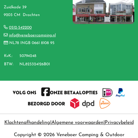
Zuidkade 39
9203 CM Drachten
0512-542200
info@veneboercamping.nl
NL78 INGB 0661 8108 95
KvK.:
50794248
BTW:
NL823324126B01
VOLG ONS
ONZE BETAALOPTIES
BEZORGD DOOR
Klachtenafhandeling
Algemene voorwaarden
Privacybeleid
Copyright © 2026 Veneboer Camping & Outdoor