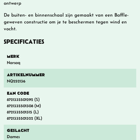
ontwerp
De buiten- en binnenschaal zijn gemaakt van een Baffle-
geweven constructie om je te beschermen tegen wind en
vocht.
SPECIFICATIES
MERK
Narsaq
ARTIKELNUMMER
NQ252136
EAN CODE
8721335501292 (S)
8721335501308 (M)
8721335501315 (L)
8721335501322 (XL)
GESLACHT
Dames