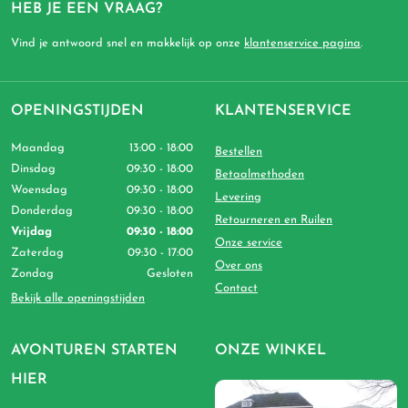
HEB JE EEN VRAAG?
Vind je antwoord snel en makkelijk op onze
klantenservice pagina
.
OPENINGSTIJDEN
KLANTENSERVICE
Maandag
13:00 - 18:00
Bestellen
Dinsdag
09:30 - 18:00
Betaalmethoden
Woensdag
09:30 - 18:00
Levering
Donderdag
09:30 - 18:00
Retourneren en Ruilen
Vrijdag
09:30 - 18:00
Onze service
Zaterdag
09:30 - 17:00
Over ons
Zondag
Gesloten
Contact
Bekijk alle openingstijden
AVONTUREN STARTEN
ONZE WINKEL
HIER