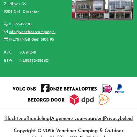
Zuidkade 39
9203 CM Drachten
0512-542200
info@veneboercamping.nl
NL78 INGB 0661 8108 95
KvK.:
50794248
BTW:
NL823324126B01
VOLG ONS
ONZE BETAALOPTIES
BEZORGD DOOR
Klachtenafhandeling
Algemene voorwaarden
Privacybeleid
Copyright © 2026 Veneboer Camping & Outdoor