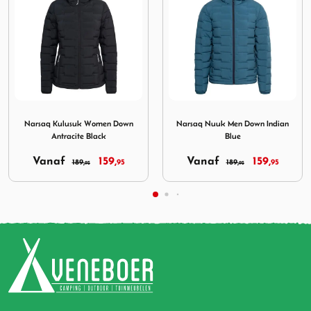
suk Women Down Antracite Black
Afbeelding Narsaq Nuuk Men Down Indian Blue
Afbeelding Narsaq Nuuk
Narsaq Nuuk Men Down Indian
Narsaq Nuuk Men Down
Blue
Antracite Black
Vanaf
159,
Vanaf
159,
189,
95
189,
95
95
95