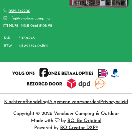
0512-542200
info@veneboercamping.nl
NL78 INGB 0661 8108 95
KvK.:
50794248
BTW:
NL823324126B01
VOLG ONS
ONZE BETAALOPTIES
BEZORGD DOOR
Klachtenafhandeling
Algemene voorwaarden
Privacybeleid
Copyright © 2026 Veneboer Camping & Outdoor
Made with
by
BO. Be Original
Powered by
BO Creator DXP®