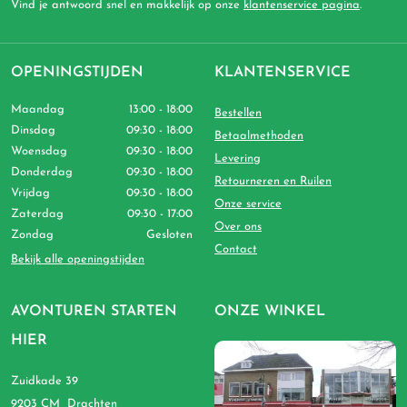
Vind je antwoord snel en makkelijk op onze
klantenservice pagina
.
OPENINGSTIJDEN
KLANTENSERVICE
Maandag
13:00 - 18:00
Bestellen
Dinsdag
09:30 - 18:00
Betaalmethoden
Woensdag
09:30 - 18:00
Levering
Donderdag
09:30 - 18:00
Retourneren en Ruilen
Vrijdag
09:30 - 18:00
Onze service
Zaterdag
09:30 - 17:00
Over ons
Zondag
Gesloten
Contact
Bekijk alle openingstijden
AVONTUREN STARTEN
ONZE WINKEL
HIER
Zuidkade 39
9203 CM Drachten