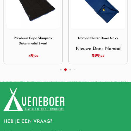
 House Slaapzak Lime Wave
Afbeelding Polydaun Gapa Slaapzak Dekenmodel Zwart
Afbeelding Nomad Blazer 
Polydaun Gapa Slaapzak
Nomad Blazer Down Navy
Dekenmodel Zwart
Nieuwe Dons Nomad
49,
299,
95
95
HEB JE EEN VRAAG?