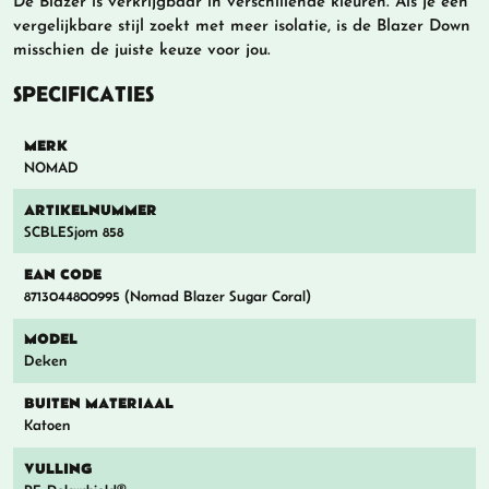
De Blazer is verkrijgbaar in verschillende kleuren. Als je een
vergelijkbare stijl zoekt met meer isolatie, is de Blazer Down
misschien de juiste keuze voor jou.
SPECIFICATIES
MERK
NOMAD
ARTIKELNUMMER
SCBLESjom 858
EAN CODE
8713044800995 (Nomad Blazer Sugar Coral)
MODEL
Deken
BUITEN MATERIAAL
Katoen
VULLING