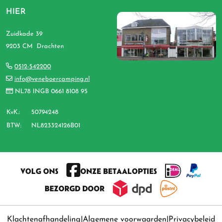
HIER
Zuidkade 39
9203 CM Drachten
0512-542200
info@veneboercamping.nl
NL78 INGB 0661 8108 95
KvK.:
50794248
BTW:
NL823324126B01
VOLG ONS
ONZE BETAALOPTIES
BEZORGD DOOR
Klachtenafhandeling
Algemene voorwaarden
Privacybeleid