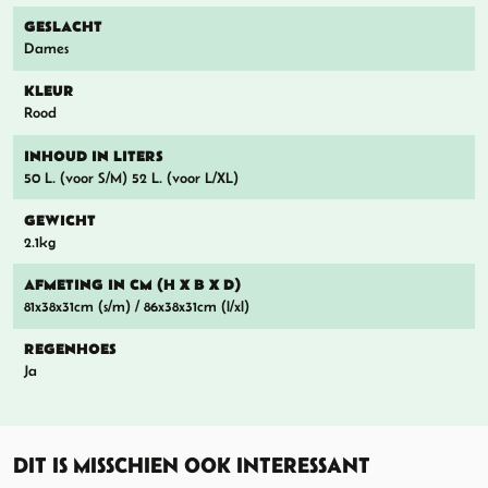
GESLACHT
Dames
KLEUR
Rood
INHOUD IN LITERS
50 L. (voor S/M) 52 L. (voor L/XL)
GEWICHT
2.1kg
AFMETING IN CM (H X B X D)
81x38x31cm (s/m) / 86x38x31cm (l/xl)
REGENHOES
Ja
DIT IS MISSCHIEN OOK INTERESSANT