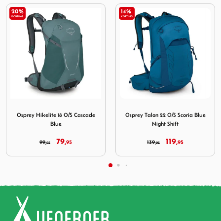
14%
14%
KORTING
KORTING
ing Osprey Hikelite 18 O/S Cascade Blue
Afbeelding Osprey Talon 22 O/S Scoria
Afbeeld
ikelite 18 O/S Cascade
Osprey Talon 22 O/S Scoria Blue
Osprey A
Blue
Night Shift
79,
119,
99,
95
139,
95
2
95
95