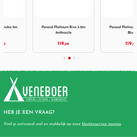
um Aruba 2m Taupe
Afbeelding Parasol Platinum Riva 3.0m Anthracite
Afbeelding Parasol Platinum
Parasol Platinum Riva 3.0m
Parasol Platinum Riva 3.0m
Anthracite
Blue
119,
119,
00
00
HEB JE EEN VRAAG?
Vind je antwoord snel en makkelijk op onze
klantenservice pagina
.