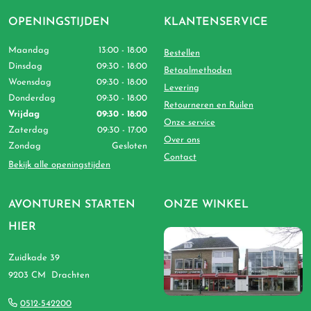
OPENINGSTIJDEN
KLANTENSERVICE
Maandag
13:00 - 18:00
Bestellen
Dinsdag
09:30 - 18:00
Betaalmethoden
Woensdag
09:30 - 18:00
Levering
Donderdag
09:30 - 18:00
Retourneren en Ruilen
Vrijdag
09:30 - 18:00
Onze service
Zaterdag
09:30 - 17:00
Over ons
Zondag
Gesloten
Contact
Bekijk alle openingstijden
AVONTUREN STARTEN
ONZE WINKEL
HIER
Zuidkade 39
9203 CM Drachten
0512-542200