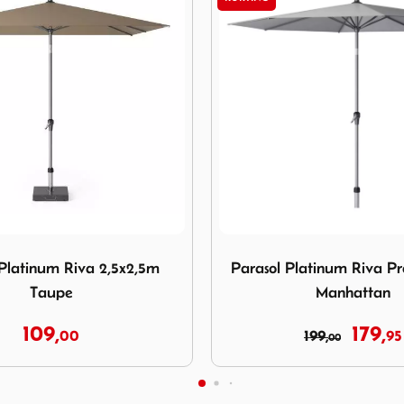
Parasol Platinum Riva Premium 3m Manhattan
Afbeelding Parasol Platinu
latinum Riva Premium 3m
Parasol Platinum Arub
Manhattan
179,
39,
199,
95
44,
95
00
95