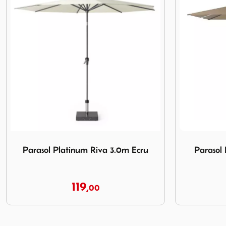
u
Afbeelding Parasol Platinum Riva 2,5x2,5m Taupe
Afbeelding 
Parasol Platinum Riva 2,5x2,5m
Parasol P
Taupe
109,
00