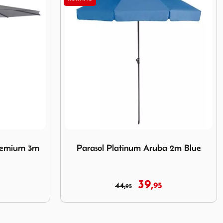
m Aruba 2m Blue
Afbeelding Parasol Platinum Riva 2.5m Oliv
a 2m Blue
Parasol Platinum Riva 2.5m Olive
89,
00