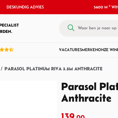
2
DESKUNDIG ADVIES
5600 M
WIN
PECIALIST
RDEN.
VACATURES
MERKEN
ONZE WIN
PARASOL PLATINUM RIVA 3.5M ANTHRACITE
Parasol Pla
Anthracite
139,
00