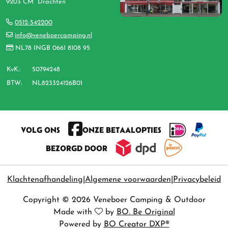
9203 CM Drachten
0512-542200
info@veneboercamping.nl
NL78 INGB 0661 8108 95
KvK.:
50794248
BTW:
NL823324126B01
VOLG ONS
ONZE BETAALOPTIES
BEZORGD DOOR
Klachtenafhandeling
Algemene voorwaarden
Privacybeleid
Copyright © 2026 Veneboer Camping & Outdoor
Made with
by
BO. Be Original
Powered by
BO Creator DXP®