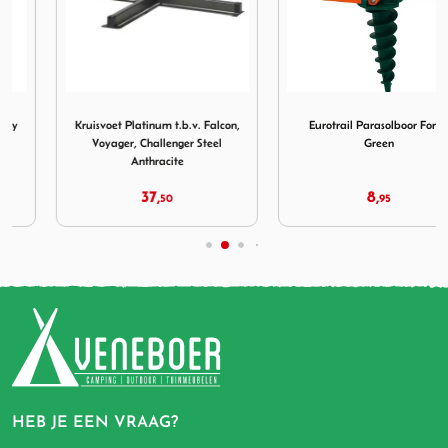
Line 30kg Trolly Graniet
Afbeelding Kruisvoet Platinum t.b.v. Falcon, Voyager, Chall
Afbeelding Eurotrail Paraso
Kruisvoet Platinum t.b.v. Falcon,
Eurotrail Parasolboor Forest
Voyager, Challenger Steel
Green
Anthracite
37,
8,
50
95
HEB JE EEN VRAAG?