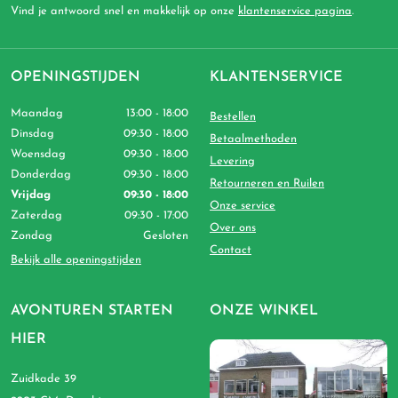
Vind je antwoord snel en makkelijk op onze
klantenservice pagina
.
OPENINGSTIJDEN
KLANTENSERVICE
Maandag
13:00 - 18:00
Bestellen
Dinsdag
09:30 - 18:00
Betaalmethoden
Woensdag
09:30 - 18:00
Levering
Donderdag
09:30 - 18:00
Retourneren en Ruilen
Vrijdag
09:30 - 18:00
Onze service
Zaterdag
09:30 - 17:00
Over ons
Zondag
Gesloten
Contact
Bekijk alle openingstijden
AVONTUREN STARTEN
ONZE WINKEL
HIER
Zuidkade 39