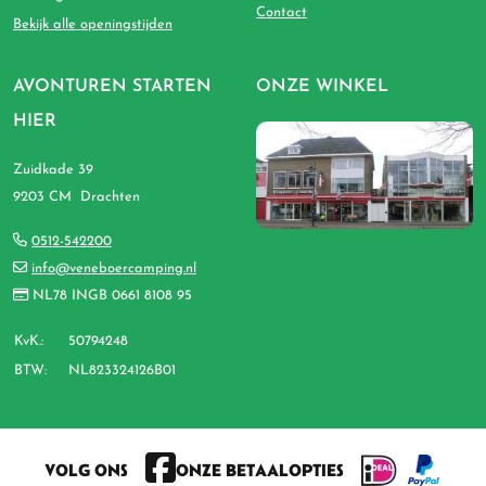
Contact
Bekijk alle openingstijden
AVONTUREN STARTEN
ONZE WINKEL
HIER
Zuidkade 39
9203 CM Drachten
0512-542200
info@veneboercamping.nl
NL78 INGB 0661 8108 95
KvK.:
50794248
BTW:
NL823324126B01
VOLG ONS
ONZE BETAALOPTIES