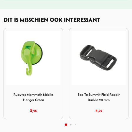
DIT IS MISSCHIEN OOK INTERESSANT
Release 2 Pin
l Towel Medium Microfibre Copper Orange
Afbeelding Rubytec Mammoth Mobile Hanger Green
Afbeelding Sea To Summit F
Rubytec Mammoth Mobile
Sea To Summit Field Repair
Hanger Green
Buckle 20 mm
5,
4,
95
95