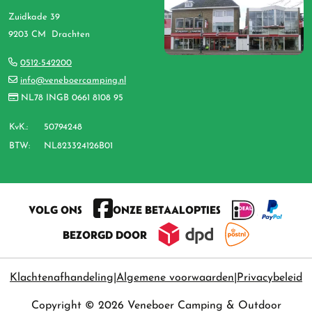
Zuidkade 39
9203 CM Drachten
0512-542200
info@veneboercamping.nl
NL78 INGB 0661 8108 95
KvK.:
50794248
BTW:
NL823324126B01
VOLG ONS
ONZE BETAALOPTIES
BEZORGD DOOR
Klachtenafhandeling
Algemene voorwaarden
Privacybeleid
Copyright © 2026 Veneboer Camping & Outdoor