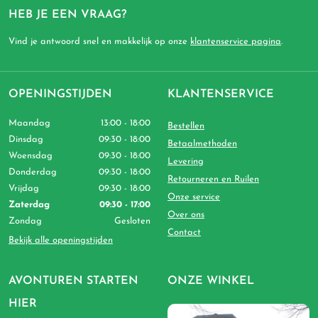
HEB JE EEN VRAAG?
Vind je antwoord snel en makkelijk op onze
klantenservice pagina
.
OPENINGSTIJDEN
KLANTENSERVICE
Maandag
13:00 - 18:00
Bestellen
Dinsdag
09:30 - 18:00
Betaalmethoden
Woensdag
09:30 - 18:00
Levering
Donderdag
09:30 - 18:00
Retourneren en Ruilen
Vrijdag
09:30 - 18:00
Onze service
Zaterdag
09:30 - 17:00
Over ons
Zondag
Gesloten
Contact
Bekijk alle openingstijden
AVONTUREN STARTEN
ONZE WINKEL
HIER