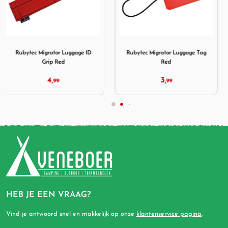
or Luggage ID Grip Red
Afbeelding Rubytec Migrator Luggage Tag Red
Afbeelding Rubytec Migrato
Rubytec Migrator Luggage Tag
Rubytec Migrator TSA 3-Dial
Red
Lock Red
3,
9,
99
99
HEB JE EEN VRAAG?
Vind je antwoord snel en makkelijk op onze
klantenservice pagina
.