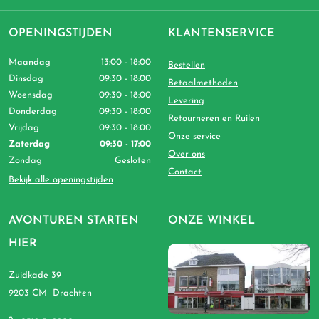
OPENINGSTIJDEN
KLANTENSERVICE
Maandag
13:00 - 18:00
Bestellen
Dinsdag
09:30 - 18:00
Betaalmethoden
Woensdag
09:30 - 18:00
Levering
Donderdag
09:30 - 18:00
Retourneren en Ruilen
Vrijdag
09:30 - 18:00
Onze service
Zaterdag
09:30 - 17:00
Over ons
Zondag
Gesloten
Contact
Bekijk alle openingstijden
AVONTUREN STARTEN
ONZE WINKEL
HIER
Zuidkade 39
9203 CM Drachten