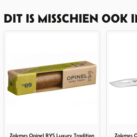
DIT IS MISSCHIEN OOK 
ition Walnut
Afbeelding Zakmes Opinel Outdoor Rood met fluit
Afbeelding 
Zakmes Opinel Outdoor Rood met
Home