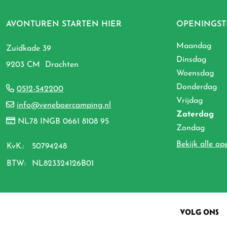
AVONTUREN STARTEN HIER
OPENINGST
Maandag
Zuidkade 39
Dinsdag
9203 CM Drachten
Woensdag
Donderdag
0512-542200
Vrijdag
info@veneboercamping.nl
Zaterdag
NL78 INGB 0661 8108 95
Zondag
Bekijk alle op
KvK.:
50794248
BTW:
NL823324126B01
VOLG ONS