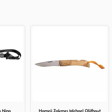
ichael Olijfhout
Afbeelding Friedrich Herder werkmes 18.5 cm
Olijfhout
Friedrich Herder werkmes 18.5 cm