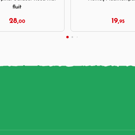
19,
25,
95
95