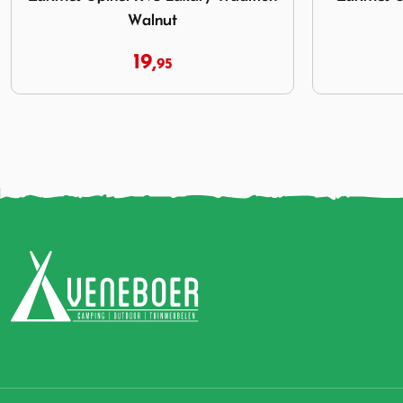
fluit
28,
00