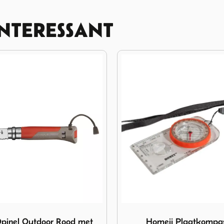
INTERESSANT
Homeij Plaatkompas Nino
Afbeelding Homeij Zakmes M
ij Plaatkompas Nino
Homeij Zakmes Michael 