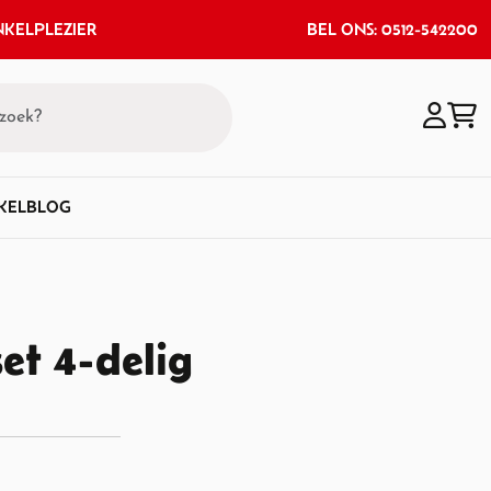
KELPLEZIER
BEL ONS: 0512-542200
KEL
BLOG
et 4-delig