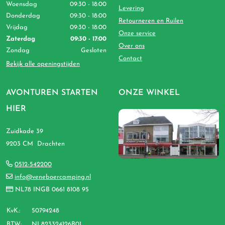
Woensdag
09:30 - 18:00
Levering
Donderdag
09:30 - 18:00
Retourneren en Ruilen
Vrijdag
09:30 - 18:00
Onze service
Zaterdag
09:30 - 17:00
Over ons
Zondag
Gesloten
Contact
Bekijk alle openingstijden
AVONTUREN STARTEN
ONZE WINKEL
HIER
Zuidkade 39
9203 CM Drachten
0512-542200
info@veneboercamping.nl
NL78 INGB 0661 8108 95
KvK.:
50794248
BTW:
NL823324126B01