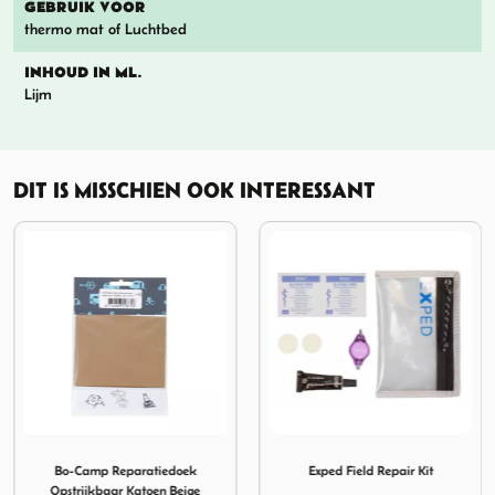
GEBRUIK VOOR
thermo mat of Luchtbed
INHOUD IN ML.
Lijm
DIT IS MISSCHIEN OOK INTERESSANT
js
ube 28gr
Afbeelding Bo-Camp Reparatiedoek Opstrijkbaar Katoen B
Afbeelding Exped Field Repa
Bo-Camp Reparatiedoek
Exped Field Repair Kit
Opstrijkbaar Katoen Beige