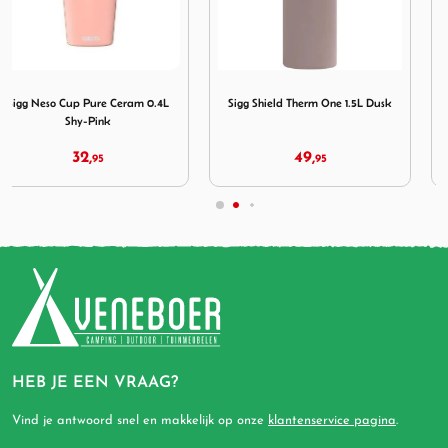
Pure Ceram 0.4L Shy-Pink
Afbeelding Sigg Shield Therm One 1.5L Dusk
Afbeelding Sigg Hot & Cold
Sigg Shield Therm One 1.5L Dusk
Sigg Hot & Cold Thermofles 0.5 L
49,
24,
95
95
HEB JE EEN VRAAG?
Vind je antwoord snel en makkelijk op onze
klantenservice pagina
.