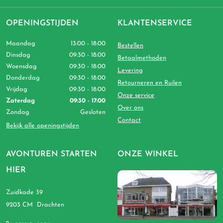
OPENINGSTIJDEN
KLANTENSERVICE
Maandag
13:00 - 18:00
Bestellen
Dinsdag
09:30 - 18:00
Betaalmethoden
Woensdag
09:30 - 18:00
Levering
Donderdag
09:30 - 18:00
Retourneren en Ruilen
Vrijdag
09:30 - 18:00
Onze service
Zaterdag
09:30 - 17:00
Over ons
Zondag
Gesloten
Contact
Bekijk alle openingstijden
AVONTUREN STARTEN
ONZE WINKEL
HIER
Zuidkade 39
9203 CM Drachten