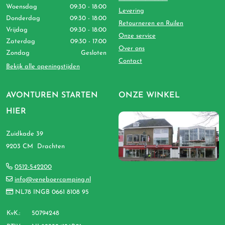
Woensdag
09:30 - 18:00
Levering
Donderdag
09:30 - 18:00
Retourneren en Ruilen
Vrijdag
09:30 - 18:00
Onze service
Zaterdag
09:30 - 17:00
Over ons
Zondag
Gesloten
Contact
Bekijk alle openingstijden
AVONTUREN STARTEN
ONZE WINKEL
HIER
Zuidkade 39
9203 CM Drachten
0512-542200
info@veneboercamping.nl
NL78 INGB 0661 8108 95
KvK.:
50794248