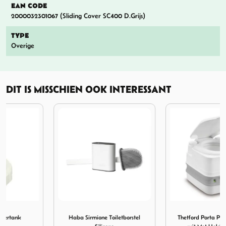
EAN CODE
2000032301067 (Sliding Cover SC400 D.Grijs)
TYPE
Overige
DIT IS MISSCHIEN OOK INTERESSANT
rtank
Afbeelding Haba Sirmione Toiletborstel Silicone
Afbeelding Thetford Porta P
Haba Sirmione Toiletborstel
Thetford Porta Potti Qube 335