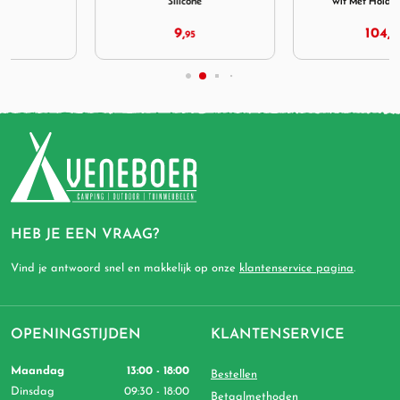
Silicone
wit Met Hold down kit
9,
104,
95
95
HEB JE EEN VRAAG?
Vind je antwoord snel en makkelijk op onze
klantenservice pagina
.
OPENINGSTIJDEN
KLANTENSERVICE
Maandag
13:00 - 18:00
Bestellen
Dinsdag
09:30 - 18:00
Betaalmethoden