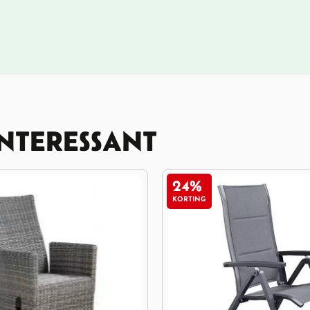
INTERESSANT
7%
KORTING