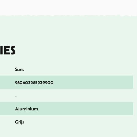
IES
Suns
980603285239900
-
Aluminium
Grijs