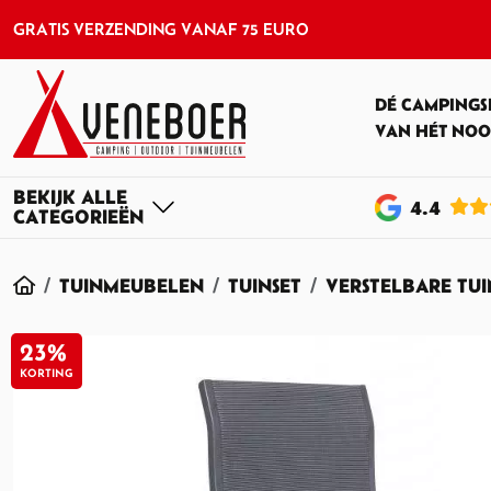
GRATIS VERZENDING VANAF 75 EURO
DÉ CAMPINGS
VAN HÉT NOO
4
.4
HOME
TUINMEUBELEN
TUINSET
VERSTELBARE TU
23%
KORTING