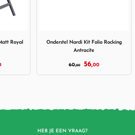
Kit Folio Rocking Antracite
Afbeelding Standenstoel Suns Amsterdam T
io Rocking
Standenstoel Suns Amsterdam Teak
White
199,
259,
00
00
HEB JE EEN VRAAG?