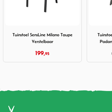
 Verstelbaar
Afbeelding Tuinstoel Beach7 Garden Deals Padang Kooboo
Afbeelding S
Tuinstoel Beach7 Garden Deals
Standensto
Padang Kooboo Verstelbaar
199,
279,
00
00