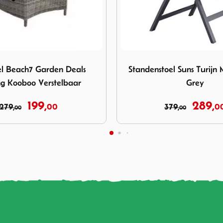
 Verstelbaar
tandenstoel Suns Turijn Matt Royal Grey
Afbeelding Onderstel Nardi 
el Suns Turijn Matt Royal
Onderstel Nardi Kit Fol
Grey
Antracite
289,
56,
379,
00
60,
00
00
00