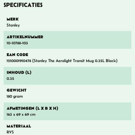
SPECIFICATIES
MERK
Stanley
ARTIKELNUMMER
10-10788-103
EAN CODE
1210001910478 (Stanley The Aerolight Transit Mug 0.35L Black)
INHOUD (L)
0.35
GEWICHT
180 gram
AFMETINGEN (L X B X H)
163 x 69 x 69 cm
MATERIAAL
RVS