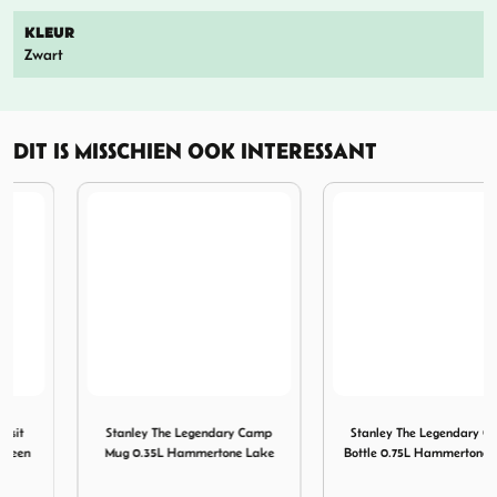
KLEUR
Zwart
DIT IS MISSCHIEN OOK INTERESSANT
 Charcoal
rolight Transit Mug 0.35L Hammertone Green Sycamore
Afbeelding Stanley The Legendary Camp Mug 0.35L Hamm
Afbeelding Stanley The Leg
Stanley The Legendary Camp
Stanley The Legendary Classic
Mug 0.35L Hammertone Lake
Bottle 0.75L Hammertone Green