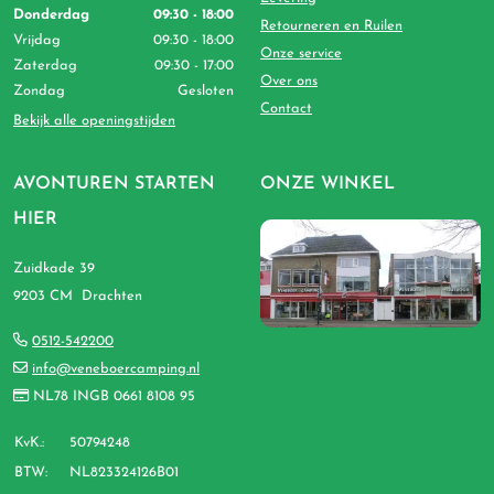
Donderdag
09:30 - 18:00
Retourneren en Ruilen
Vrijdag
09:30 - 18:00
Onze service
Zaterdag
09:30 - 17:00
Over ons
Zondag
Gesloten
Contact
Bekijk alle openingstijden
AVONTUREN STARTEN
ONZE WINKEL
HIER
Zuidkade 39
9203 CM Drachten
0512-542200
info@veneboercamping.nl
NL78 INGB 0661 8108 95
KvK.:
50794248
BTW:
NL823324126B01