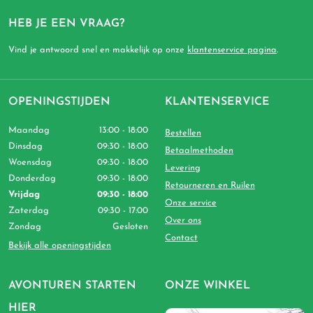
HEB JE EEN VRAAG?
Vind je antwoord snel en makkelijk op onze
klantenservice pagina
.
OPENINGSTIJDEN
KLANTENSERVICE
Maandag
13:00 - 18:00
Bestellen
Dinsdag
09:30 - 18:00
Betaalmethoden
Woensdag
09:30 - 18:00
Levering
Donderdag
09:30 - 18:00
Retourneren en Ruilen
Vrijdag
09:30 - 18:00
Onze service
Zaterdag
09:30 - 17:00
Over ons
Zondag
Gesloten
Contact
Bekijk alle openingstijden
AVONTUREN STARTEN
ONZE WINKEL
HIER