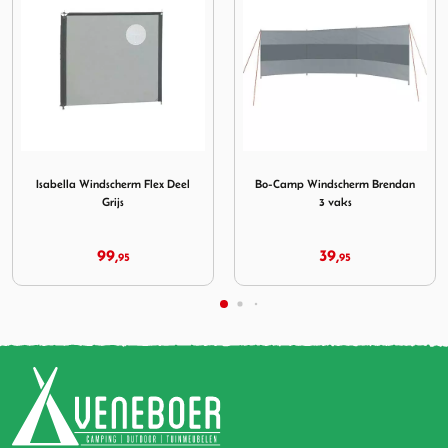
cherm Flex Deel Grijs
Afbeelding Bo-Camp Windscherm Brendan 3 vaks
Afbeelding Bo-Camp Winds
Bo-Camp Windscherm Brendan
Bo-Camp Windscherm Caira
3 vaks
Plus 3-vaks 5x1.4 M
39,
69,
95
95