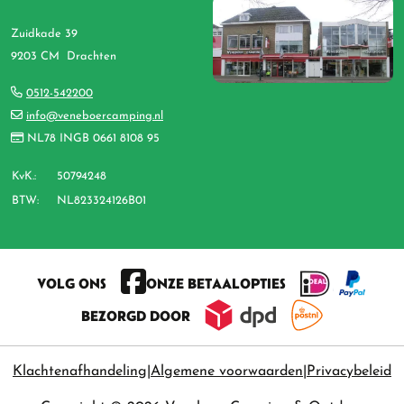
Zuidkade 39
9203 CM Drachten
0512-542200
info@veneboercamping.nl
NL78 INGB 0661 8108 95
KvK.:
50794248
BTW:
NL823324126B01
VOLG ONS
ONZE BETAALOPTIES
BEZORGD DOOR
Klachtenafhandeling
Algemene voorwaarden
Privacybeleid