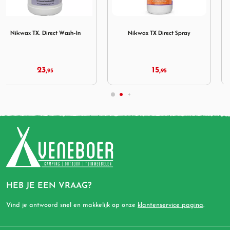
roof 300 ml
ct Wash-In
Afbeelding Nikwax TX Direct Spray
Afbeelding Nikwax Cotton P
Nikwax TX Direct Spray
Nikwax Cotton Proof
15,
13,
95
95
HEB JE EEN VRAAG?
Vind je antwoord snel en makkelijk op onze
klantenservice pagina
.