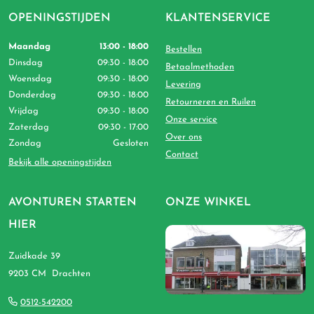
OPENINGSTIJDEN
KLANTENSERVICE
Maandag
13:00 - 18:00
Bestellen
Dinsdag
09:30 - 18:00
Betaalmethoden
Woensdag
09:30 - 18:00
Levering
Donderdag
09:30 - 18:00
Retourneren en Ruilen
Vrijdag
09:30 - 18:00
Onze service
Zaterdag
09:30 - 17:00
Over ons
Zondag
Gesloten
Contact
Bekijk alle openingstijden
AVONTUREN STARTEN
ONZE WINKEL
HIER
Zuidkade 39
9203 CM Drachten
0512-542200